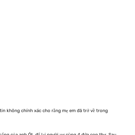
tin không chính xác cho rằng mẹ em đã trở về trong
ống của anh Ót, để lại người vợ cùng 4 đứa con thơ. Sau