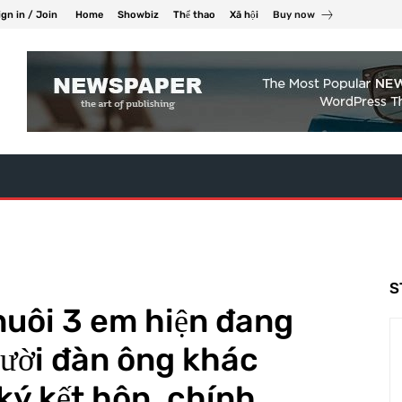
ign in / Join
Home
Showbiz
Thể thao
Xã hội
Buy now
S
nuôi 3 em hiện đang
ười đàn ông khác
ý kết hôn, chính