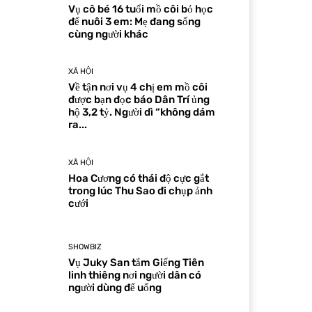
Vụ cô bé 16 tuổi mồ côi bỏ học
để nuôi 3 em: Mẹ đang sống
cùng người khác
XÃ HỘI
Về tận nơi vụ 4 chị em mồ côi
được bạn đọc báo Dân Trí ủng
hộ 3,2 tỷ. Người dì “không dám
ra...
XÃ HỘI
Hoa Cương có thái độ cực gắt
trong lúc Thu Sao đi chụp ảnh
cưới
SHOWBIZ
Vụ Juky San tắm Giếng Tiên
linh thiêng nơi người dân có
người dùng để uống