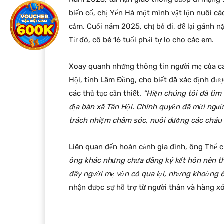
biến cố, chị Yến Hà một mình vật lộn nuôi cá
cảm. Cuối năm 2025, chị bỏ đi, để lại gánh n
Từ đó, cô bé 16 tuổi phải tự lo cho các em.
Xoay quanh những thông tin người mẹ của c
Hội, tỉnh Lâm Đồng, cho biết đã xác định đượ
các thủ tục cần thiết.
“Hiện chúng tôi đã tìm
địa bàn xã Tân Hội. Chính quyền đã mời người
trách nhiệm chăm sóc, nuôi dưỡng các cháu t
Liên quan đến hoàn cảnh gia đình, ông Thế c
ông khác nhưng chưa đăng ký kết hôn nên thô
đây người mẹ vẫn có qua lại, nhưng khoảng 6-
nhận được sự hỗ trợ từ người thân và hàng x