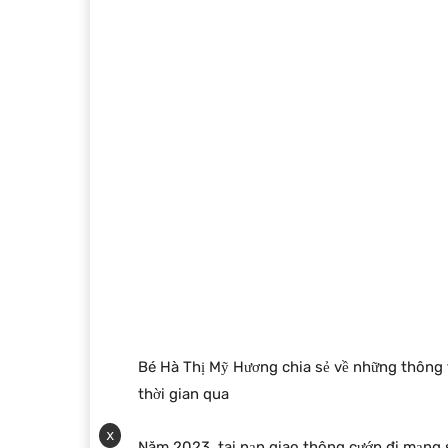
Bé Hà Thị Mỹ Hương chia sẻ về những thông 
thời gian qua
x
Năm 2023, tai nạn giao thông cướp đi mạng s