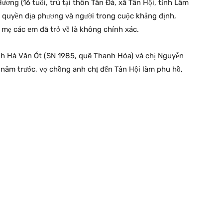
ng (16 tuổi, trú tại thôn Tân Đà, xã Tân Hội, tỉnh Lâm
h quyền địa phương và người trong cuộc khẳng định,
c mẹ các em đã trở về là không chính xác.
anh Hà Văn Ót (SN 1985, quê Thanh Hóa) và chị Nguyễn
 năm trước, vợ chồng anh chị đến Tân Hội làm phu hồ,