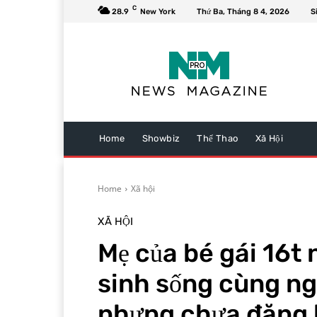
C
28.9
New York
Thứ Ba, Tháng 8 4, 2026
S
Home
Showbiz
Thể Thao
Xã Hội
Home
Xã hội
XÃ HỘI
Mẹ của bé gái 16t 
sinh sống cùng ng
nhưng chưa đăng k