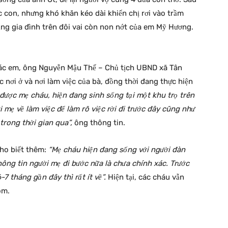
c con, nhưng khó khăn kéo dài khiến chị rơi vào trầm
ặng gia đình trên đôi vai còn non nớt của em Mỹ Hương.
ác em, ông Nguyễn Mậu Thế – Chủ tịch UBND xã Tân
c nơi ở và nơi làm việc của bà, đồng thời đang thực hiện
 được mẹ cháu, hiện đang sinh sống tại một khu trọ trên
 mẹ về làm việc để làm rõ việc rời đi trước đây cũng như
rong thời gian qua”,
ông thông tin.
ho biết thêm:
“Mẹ cháu hiện đang sống với người đàn
ng tin người mẹ đi bước nữa là chưa chính xác. Trước
7 tháng gần đây thì rất ít về”.
Hiện tại, các cháu vẫn
óm.