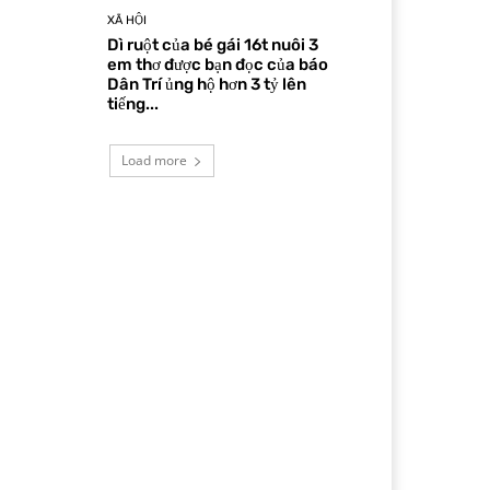
XÃ HỘI
Dì ruột của bé gái 16t nuôi 3
em thơ được bạn đọc của báo
Dân Trí ủng hộ hơn 3 tỷ lên
tiếng...
Load more