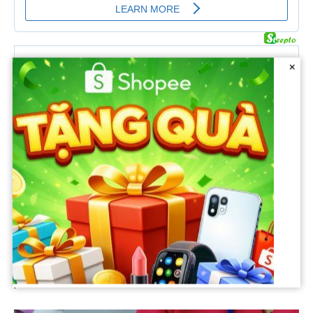
×
Khi lấy sữa từ tủ lạnh ra, cần hâm nóng gián tiếp bằng nước ấm hoặc
dụng cụ hâm nóng sữa chuyên biệt, không nên lắc mạnh hoặc xoay
sữa bị tách lớp, cũng như không đun trực tiếp trên bếp.
Về việc chế biến thực phẩm từ sữa mẹ, bác sĩ Diệp cho biết có thể
thực hiện được, nhưng khi xử lý ở nhiệt độ cao có thể làm mất các giá
trị dinh dưỡng vốn có của sữa. Song song đó, mùi vị của sữa mẹ
cũng khác với sữa bò và sữa dê, nên cũng sẽ khiến vị của thực
phẩm sau chế biến khác đi.