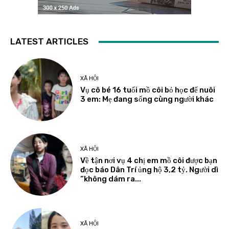
LATEST ARTICLES
XÃ HỘI
Vụ cô bé 16 tuổi mồ côi bỏ học để nuôi
3 em: Mẹ đang sống cùng người khác
XÃ HỘI
Về tận nơi vụ 4 chị em mồ côi được bạn
đọc báo Dân Trí ủng hộ 3,2 tỷ. Người dì
“không dám ra...
XÃ HỘI