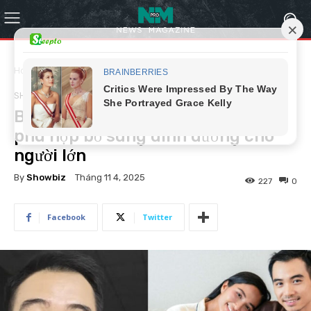
Home
Showbiz
SHOWBIZ
Bác sĩ khẳng định sữa mẹ không
phù hợp bổ sung dinh dưỡng cho
người lớn
By
Showbiz
Tháng 11 4, 2025
227
0
Facebook
Twitter