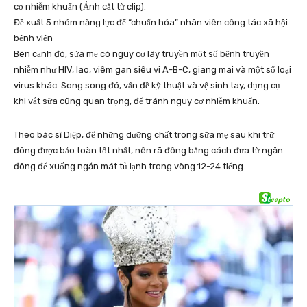
cơ nhiễm khuẩn (Ảnh cắt từ clip).
Đề xuất 5 nhóm năng lực để “chuẩn hóa” nhân viên công tác xã hội
bệnh viện
Bên cạnh đó, sữa mẹ có nguy cơ lây truyền một số bệnh truyền
nhiễm như HIV, lao, viêm gan siêu vi A-B-C, giang mai và một số loại
virus khác. Song song đó, vấn đề kỹ thuật và vệ sinh tay, dụng cụ
khi vắt sữa cũng quan trọng, để tránh nguy cơ nhiễm khuẩn.
Theo bác sĩ Diệp, để những dưỡng chất trong sữa mẹ sau khi trữ
đông được bảo toàn tốt nhất, nên rã đông bằng cách đưa từ ngăn
đông để xuống ngăn mát tủ lạnh trong vòng 12-24 tiếng.