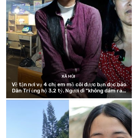
XÃ HỘI
Về tận nơi vụ 4 chị em mồ côi được bạn đọc báo
Dân Trí ủng hộ 3,2 tỷ. Người dì “không dám ra...