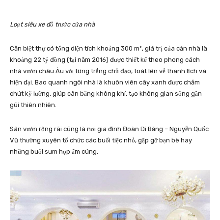
Loạt siêu xe đỗ trước cửa nhà
Căn biệt thự có tổng diện tích khoảng 300 m², giá trị của căn nhà là
khoảng 22 tỷ đồng (tại năm 2016) được thiết kế theo phong cách
nhà vườn châu Âu với tông trắng chủ đạo, toát lên vẻ thanh lịch và
hiện đại. Bao quanh ngôi nhà là khuôn viên cây xanh được chăm
chút kỹ lưỡng, giúp cân bằng không khí, tạo không gian sống gần
gũi thiên nhiên.
Sân vườn rộng rãi cũng là nơi gia đình Đoàn Di Băng – Nguyễn Quốc
Vũ thường xuyên tổ chức các buổi tiệc nhỏ, gặp gỡ bạn bè hay
những buổi sum họp ấm cúng.