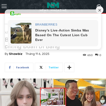
Home
Xã hội
XÃ HỘI
Bên trong biệt thự quận 7 của vợ
chồng Đoàn Di Băng
By
Showbiz
Tháng 11 6, 2025
650
0
Facebook
Twitter