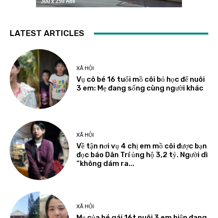
LATEST ARTICLES
XÃ HỘI
Vụ cô bé 16 tuổi mồ côi bỏ học để nuôi
3 em: Mẹ đang sống cùng người khác
XÃ HỘI
Về tận nơi vụ 4 chị em mồ côi được bạn
đọc báo Dân Trí ủng hộ 3,2 tỷ. Người dì
“không dám ra...
XÃ HỘI
Mẹ của bé gái 16t nuôi 3 em hiện đang