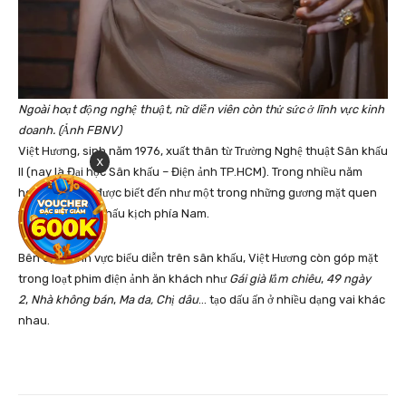
Ngoài hoạt động nghệ thuật, nữ diễn viên còn thử sức ở lĩnh vực kinh
doanh. (Ảnh FBNV)
Việt Hương, sinh năm 1976, xuất thân từ Trường Nghệ thuật Sân khấu
x
II (nay là Đại học Sân khấu – Điện ảnh TP.HCM). Trong nhiều năm
hoạt động, cô được biết đến như một trong những gương mặt quen
thuộc của sân khấu kịch phía Nam.
Bên cạnh lĩnh vực biểu diễn trên sân khấu, Việt Hương còn góp mặt
trong loạt phim điện ảnh ăn khách như
Gái già lắm chiêu
,
49 ngày
2
,
Nhà không bán
,
Ma da, Chị dâu
… tạo dấu ấn ở nhiều dạng vai khác
nhau.