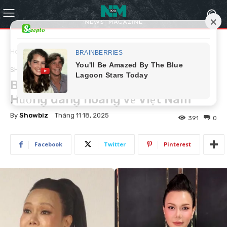
Home
Showbiz
SHOWBIZ
Bị đồn lẩn trốn vì bị sờ gáy, Việt
Hương đàng hoàng về Việt Nam
By
Showbiz
Tháng 11 18, 2025
391
0
Facebook
Twitter
Pinterest