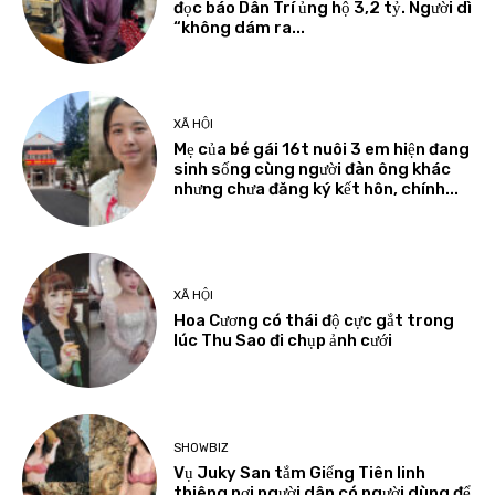
đọc báo Dân Trí ủng hộ 3,2 tỷ. Người dì
“không dám ra...
XÃ HỘI
Mẹ của bé gái 16t nuôi 3 em hiện đang
sinh sống cùng người đàn ông khác
nhưng chưa đăng ký kết hôn, chính...
XÃ HỘI
Hoa Cương có thái độ cực gắt trong
lúc Thu Sao đi chụp ảnh cưới
SHOWBIZ
Vụ Juky San tắm Giếng Tiên linh
thiêng nơi người dân có người dùng để