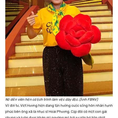
Nữ diễn viên hiện có lịch trình làm việc dày đặc. (Ảnh FBNV)
Về đời tư, Việt Hương hiện đang tận hưởng cuộc sống hôn nhân hạnh
phúc bên ông xã là nhạc sĩ Hoài Phương. Cặp đôi có một con gái
chung và luôn được khán giả ngưỡng mộ bởi sự gắn bó bền chặt.