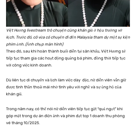
Việt Hương livestream trò chuyện cùng khán giả ở hậu trường vở
kịch. Trước đó, cô vừa có chuyến đi đến Malaysia tham dự một sự kiện
phim ảnh. (Ảnh chụp màn hình)
Theo đó, sau khi hoàn thành buổi diễn tại sân khấu, Việt Hương sẽ
tiếp tục tham gia các hoạt động quảng bá phim, đồng thời tiếp tục
với công việc kinh doanh.
Dù liên tục di chuyển và lịch làm việc dày đặc, nữ diễn viên vẫn giữ
được tinh thần thoải mái nhờ tình yêu với nghề và sự ủng hộ của
khán giả.
Trong năm nay, có thể nói nữ diễn viên tiếp tục gặt “quả ngọt” khi
góp mặt trong dự án điện ảnh và phim đạt top 1 doanh thu phòng
vé tháng 10/2025.