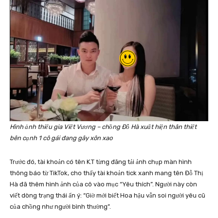
Hình ảnh thiếu gia Viết Vương – chồng Đỗ Hà xuất hiện thân thiết
bên cạnh 1 cô gái đang gây xôn xao
Trước đó, tài khoản có tên K.T từng đăng tải ảnh chụp màn hình
thông báo từ TikTok, cho thấy tài khoản tick xanh mang tên Đỗ Thị
Hà đã thêm hình ảnh của cô vào mục “Yêu thích”. Người này còn
viết dòng trạng thái ẩn ý: “Giờ mới biết Hoa hậu vẫn soi người yêu cũ
của chồng như người bình thường”.