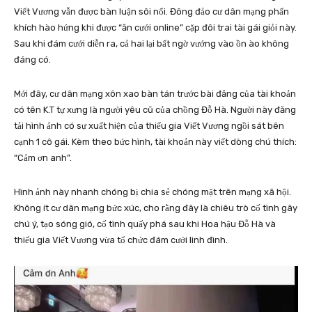
Viết Vương vẫn được bàn luận sôi nổi. Đông đảo cư dân mạng phấn
khích hào hứng khi được “ăn cưới online” cặp đôi trai tài gái giỏi này.
Sau khi đám cưới diễn ra, cả hai lại bất ngờ vướng vào ồn ào không
đáng có.
Mới đây, cư dân mạng xôn xao bàn tán trước bài đăng của tài khoản
có tên K.T tự xưng là người yêu cũ của chồng Đỗ Hà. Người này đăng
tải hình ảnh có sự xuất hiện của thiếu gia Viết Vương ngồi sát bên
cạnh 1 cô gái. Kèm theo bức hình, tài khoản này viết dòng chú thích:
“Cảm ơn anh”.
Hình ảnh này nhanh chóng bị chia sẻ chóng mặt trên mạng xã hội.
Không ít cư dân mạng bức xúc, cho rằng đây là chiêu trò cố tình gây
chú ý, tạo sóng gió, cố tình quấy phá sau khi Hoa hậu Đỗ Hà và
thiếu gia Viết Vương vừa tổ chức đám cưới linh đình.