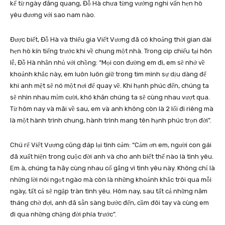
kể từ ngày đăng quang, Đỗ Hà chưa từng vướng nghi vấn hẹn hò
yêu đương với sao nam nào.
Được biết, Đỗ Hà và thiếu gia Viết Vương đã có khoảng thời gian dài
hẹn hò kín tiếng trước khi về chung một nhà. Trong cip chiếu tại hôn
lễ, Đỗ Hà nhắn nhủ với chồng: “Mọi con đường em đi, em sẽ nhớ về
khoảnh khắc này, em luôn luôn giữ trong tim mình sự dịu dàng để
khi anh mệt sẽ nó một nơi để quay về. Khi hạnh phúc đến, chúng ta
sẽ nhìn nhau mỉm cười, khó khăn chúng ta sẽ cùng nhau vượt qua.
Từ hôm nay và mãi về sau, em và anh không còn là 2 lối đi riêng mà
là một hành trình chung, hành trình mang tên hạnh phúc trọn đời”.
Chú rể Viết Vương cũng đáp lại tình cảm: “Cảm ơn em, người con gái
đã xuất hiện trong cuộc đời anh và cho anh biết thế nào là tình yêu.
Em à, chúng ta hãy cùng nhau cố gắng vì tình yêu này. Không chỉ là
những lời nói ngọt ngào mà còn là những khoảnh khắc trôi qua mỗi
ngày, tất cả sẽ ngập tràn tình yêu. Hôm nay, sau tất cả những năm
tháng chờ đợi, anh đã sẵn sàng bước đến, cầm đôi tay và cùng em
đi qua những chặng đời phía trước”.