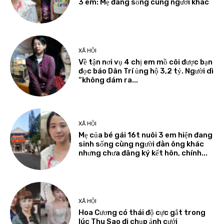
3 em: Mẹ đang sống cùng người khác
XÃ HỘI
Về tận nơi vụ 4 chị em mồ côi được bạn
đọc báo Dân Trí ủng hộ 3,2 tỷ. Người dì
“không dám ra...
XÃ HỘI
Mẹ của bé gái 16t nuôi 3 em hiện đang
sinh sống cùng người đàn ông khác
nhưng chưa đăng ký kết hôn, chính...
XÃ HỘI
Hoa Cương có thái độ cực gắt trong
lúc Thu Sao đi chụp ảnh cưới