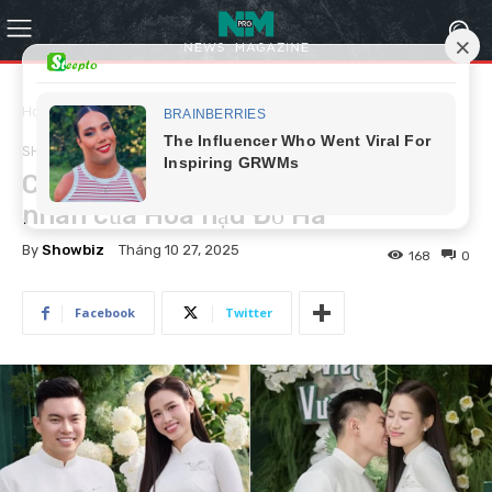
Home
Showbiz
SHOWBIZ
Chân dung kẻ đứng sau ph:á hôn
nhân của Hoa hậu Đỗ Hà
By
Showbiz
Tháng 10 27, 2025
168
0
Facebook
Twitter