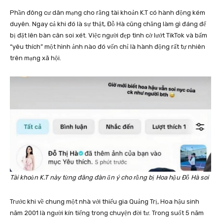
Phần đông cư dân mạng cho rằng tài khoản K.T có hành động kém
duyên. Ngay cả khi đó là sự thật, Đỗ Hà cũng chẳng làm gì đáng để
bị đặt lên bàn cân soi xét. Việc người đẹp tình cờ lướt TikTok và bấm
“yêu thích” một hình ảnh nào đó vốn chỉ là hành động rất tự nhiên
trên mạng xã hội.
Tài khoản K.T này từng đăng đàn ẩn ý cho rằng bị Hoa hậu Đỗ Hà soi
Trước khi về chung một nhà với thiếu gia Quảng Trị, Hoa hậu sinh
năm 2001 là người kín tiếng trong chuyện đời tư. Trong suốt 5 năm