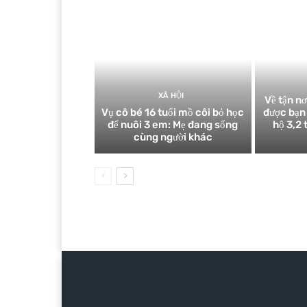
XÃ HỘI
Về tận n
Vụ cô bé 16 tuổi mồ côi bỏ học
được bạn
để nuôi 3 em: Mẹ đang sống
hộ 3,2 
cùng người khác