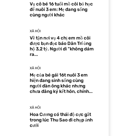
Vụ cô bé 16 tuổi mồ côi bỏ học
để nuôi 3 em: Mẹ đang sống
cùng người khác
XÃ HỘI
Về tận nơi vụ 4 chị em mồ côi
được bạn đọc báo Dân Trí ủng
hộ 3,2 tỷ. Người dì “không dám
ra...
XÃ HỘI
Mẹ của bé gái 16t nuôi 3 em
hiện đang sinh sống cùng
người đàn ông khác nhưng
chưa đăng ký kết hôn, chính...
XÃ HỘI
Hoa Cương có thái độ cực gắt
trong lúc Thu Sao đi chụp ảnh
cưới