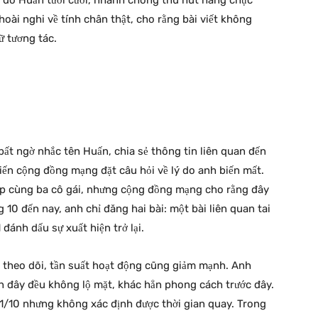
 đó Huấn tươi cười, nhanh chóng thu hút hàng chục
hoài nghi về tính chân thật, cho rằng bài viết không
ữ tương tác.
bất ngờ nhắc tên Huấn, chia sẻ thông tin liên quan đến
iến cộng đồng mạng đặt câu hỏi về lý do anh biến mất.
hụp cùng ba cô gái, nhưng cộng đồng mạng cho rằng đây
 10 đến nay, anh chỉ đăng hai bài: một bài liên quan tai
 đánh dấu sự xuất hiện trở lại.
ời theo dõi, tần suất hoạt động cũng giảm mạnh. Anh
n đây đều không lộ mặt, khác hẳn phong cách trước đây.
1/10 nhưng không xác định được thời gian quay. Trong