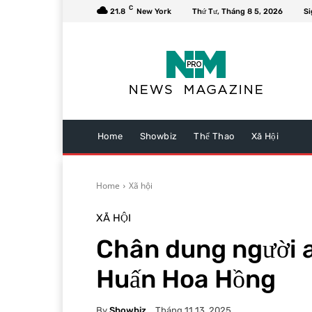
C
21.8
New York
Thứ Tư, Tháng 8 5, 2026
Si
Home
Showbiz
Thể Thao
Xã Hội
Home
Xã hội
XÃ HỘI
Chân dung người a
Huấn Hoa Hồng
By
Showbiz
Tháng 11 13, 2025