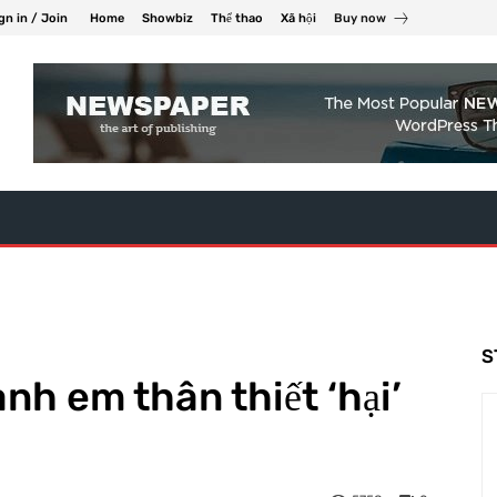
gn in / Join
Home
Showbiz
Thể thao
Xã hội
Buy now
S
nh em thân thiết ‘hại’