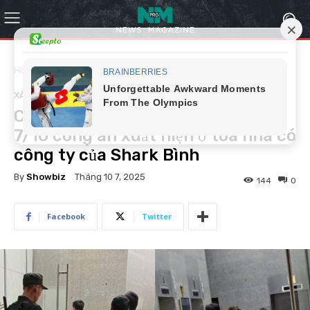
Home
Xã hội
XÃ HỘI
Chính thức rồi, đúng sáng ngày
7/10 công an xuất hiện ở tòa nhà có
công ty của Shark Bình
By
Showbiz
Tháng 10 7, 2025
144
0
Facebook
Twitter