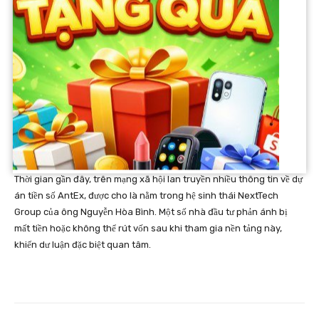
Qua rà soát ban đầu, Phòng An ninh mạng và phòng chống tội
phạm sử dụng công nghệ cao (Công an Hà Nội) đã tiếp nhận đơn
trình báo của một công dân ở Ninh Bình, cho biết bị chiếm đoạt
khoảng 2.000 USD khi đầu tư vào dự án AntEx.
Thời gian gần đây, trên mạng xã hội lan truyền nhiều thông tin về dự
án tiền số AntEx, được cho là nằm trong hệ sinh thái NextTech
Group của ông Nguyễn Hòa Bình. Một số nhà đầu tư phản ánh bị
mất tiền hoặc không thể rút vốn sau khi tham gia nền tảng này,
khiến dư luận đặc biệt quan tâm.