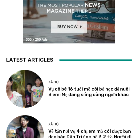
LATEST ARTICLES
XÃ HỘI
Vụ cô bé 16 tuổi mồ côi bỏ học để nuôi
3 em: Mẹ đang sống cùng người khác
XÃ HỘI
Về tận nơi vụ 4 chị em mồ côi được bạn
đọc báo Dân Trí ủng hộ 3,2 tỷ. Người dì