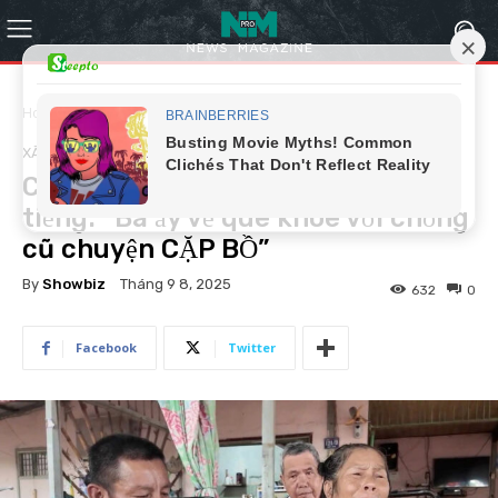
Home
Xã hội
XÃ HỘI
Con trai cả bà Giao bức xúc lên
tiếng: “Bà ấy về quê khoe với chồng
cũ chuyện CẶP BỒ”
By
Showbiz
Tháng 9 8, 2025
632
0
Facebook
Twitter