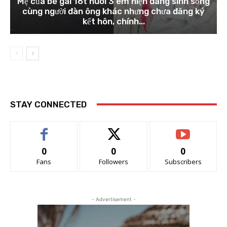
Mẹ của bé gái 16t nuôi 3 em hiện đang sinh sống
cùng người đàn ông khác nhưng chưa đăng ký
kết hôn, chính...
STAY CONNECTED
0
0
0
Fans
Followers
Subscribers
- Advertisement -