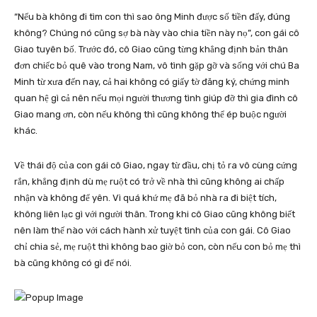
“Nếu bà không đi tìm con thì sao ông Minh được số tiền đấy, đúng
không? Chúng nó cũng sợ bà này vào chia tiền này nọ”, con gái cô
Giao tuyên bố. Trước đó, cô Giao cũng từng khẳng định bản thân
đơn chiếc bỏ quê vào trong Nam, vô tình gặp gỡ và sống với chú Ba
Minh từ xưa đến nay, cả hai không có giấy tờ đăng ký, chứng minh
quan hệ gì cả nên nếu mọi người thương tình giúp đỡ thì gia đình cô
Giao mang ơn, còn nếu không thì cũng không thể ép buộc người
khác.
Về thái độ của con gái cô Giao, ngay từ đầu, chị tỏ ra vô cùng cứng
rắn, khẳng định dù mẹ ruột có trở về nhà thì cũng không ai chấp
nhận và không để yên. Vì quá khứ mẹ đã bỏ nhà ra đi biệt tích,
không liên lạc gì với người thân. Trong khi cô Giao cũng không biết
nên làm thế nào với cách hành xử tuyệt tình của con gái. Cô Giao
chỉ chia sẻ, mẹ ruột thì không bao giờ bỏ con, còn nếu con bỏ mẹ thì
bà cũng không có gì để nói.