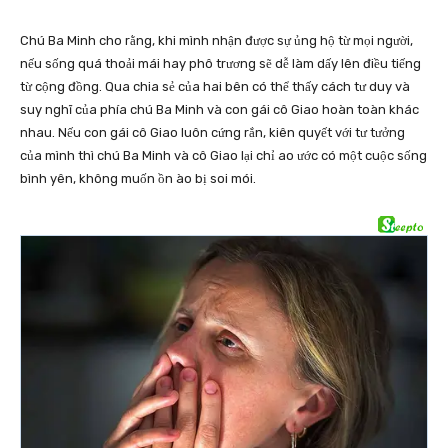
Chú Ba Minh cho rằng, khi mình nhận được sự ủng hộ từ mọi người,
nếu sống quá thoải mái hay phô trương sẽ dễ làm dấy lên điều tiếng
từ cộng đồng. Qua chia sẻ của hai bên có thể thấy cách tư duy và
suy nghĩ của phía chú Ba Minh và con gái cô Giao hoàn toàn khác
nhau. Nếu con gái cô Giao luôn cứng rắn, kiên quyết với tư tưởng
của mình thì chú Ba Minh và cô Giao lại chỉ ao ước có một cuộc sống
bình yên, không muốn ồn ào bị soi mói.