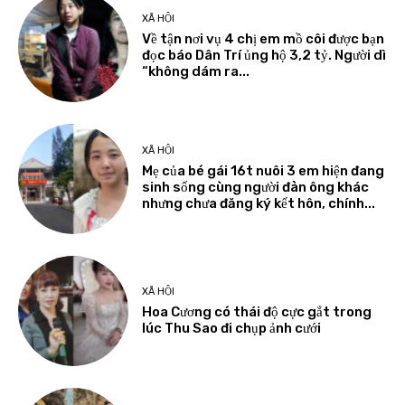
XÃ HỘI
Về tận nơi vụ 4 chị em mồ côi được bạn
đọc báo Dân Trí ủng hộ 3,2 tỷ. Người dì
“không dám ra...
XÃ HỘI
Mẹ của bé gái 16t nuôi 3 em hiện đang
sinh sống cùng người đàn ông khác
nhưng chưa đăng ký kết hôn, chính...
XÃ HỘI
Hoa Cương có thái độ cực gắt trong
lúc Thu Sao đi chụp ảnh cưới