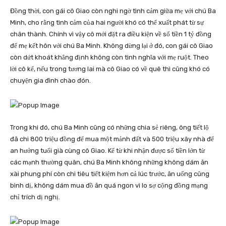
Đồng thời, con gái cô Giao còn nghi ngờ tình cảm giữa mẹ với chú Ba
Minh, cho rằng tình cảm của hai người khó có thể xuất phát từ sự
chân thành. Chính vì vậy cô mới đặt ra điều kiện về số tiền 1 tỷ đồng
để mẹ kết hôn với chú Ba Minh. Không dừng lại ở đó, con gái cô Giao
còn dứt khoát khẳng định không còn tình nghĩa với mẹ ruột. Theo
lời cô kể, nếu trong tương lai mà cô Giao có về quê thì cũng khó có
chuyện gia đình chào đón.
Trong khi đó, chú Ba Minh cũng có những chia sẻ riêng, ông tiết lộ
đã chi 800 triệu đồng để mua một mảnh đất và 500 triệu xây nhà để
an hưởng tuổi già cùng cô Giao. Kể từ khi nhận được số tiền lớn từ
các mạnh thường quân, chú Ba Minh không những không dám ăn
xài phung phí còn chi tiêu tiết kiệm hơn cả lúc trước, ăn uống cũng
bình dị, không dám mua đồ ăn quá ngon vì lo sợ cộng đồng mạng
chỉ trích dị nghị.