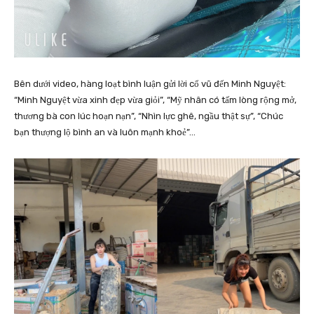
Bên dưới video, hàng loạt bình luận gửi lời cổ vũ đến Minh Nguyệt:
“Minh Nguyệt vừa xinh đẹp vừa giỏi”, “Mỹ nhân có tấm lòng rộng mở,
thương bà con lúc hoạn nạn”, “Nhìn lực ghê, ngầu thật sự”, “Chúc
bạn thượng lộ bình an và luôn mạnh khoẻ”…