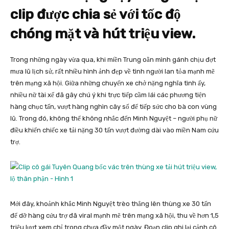
clip được chia sẻ với tốc độ
chóng mặt và hút triệu view.
Trong những ngày vừa qua, khi miền Trung oằn mình gánh chịu đợt
mưa lũ lịch sử, rất nhiều hình ảnh đẹp về tình người lan tỏa mạnh mẽ
trên mạng xã hội. Giữa những chuyến xe chở nặng nghĩa tình ấy,
nhiều nữ tài xế đã gây chú ý khi trực tiếp cầm lái các phương tiện
hàng chục tấn, vượt hàng nghìn cây số để tiếp sức cho bà con vùng
lũ. Trong đó, không thể không nhắc đến Minh Nguyệt – người phụ nữ
điều khiển chiếc xe tải nặng 30 tấn vượt đường dài vào miền Nam cứu
trợ.
Mới đây, khoảnh khắc Minh Nguyệt trèo thẳng lên thùng xe 30 tấn
để dỡ hàng cứu trợ đã viral mạnh mẽ trên mạng xã hội, thu về hơn 1,5
triệu lượt xem chỉ trong chưa đầy một ngày. Đoạn clip ghi lại cảnh cô