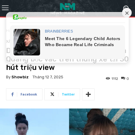
Home
Xã hội
XÃ HỘI
Danh tính thật sự của cô gái Tuyên
Quang bốc vác trên thùng xe tải 30
hút triệu view
By
Showbiz
Tháng 12 7, 2025
1112
0
Facebook
Twitter