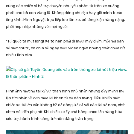
cùng các chiến sĩ hỗ trợ chuyển nhu yếu phẩm từ trên xe xuống
phát cho bà con vùng lũ. Không đứng chỉ đạo hay giữ mình trước
ống kính, Minh Nguyệt trực tiếp leo lên xe, bê từng kiện hàng nặng,
phối hợp nhịp nhàng với mọi người.
“Tổ quốc ta một lòng! Xe to nên phải đi mười mấy điểm, mỗi nơi san
sẻ một chút!”, cô chia sẻ ngay dưới video ngắn nhưng chất chứa rất
nhiều tình cảm.
Hình ảnh một nữ tài xế với thân hình nhỏ nhắn nhưng đầy mạnh mẽ
lập tức nhận về cơn mưa lời khen từ cư dân mạng. Điều khiển một
chiếc xe tải lớn vốn không hề dễ dàng, kể cả với các tài xế nam, chứ
chưa nói đến phụ nữ. Khi chiếc xe ấy chở hàng chục tấn hàng hóa
cứu trợ, hành trình càng trở nên đáng trân trọng.