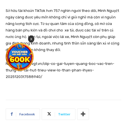
Sở hữu tài khoản TikTok hơn 757 nghìn người theo dõi, Minh Nguyệt
ngày càng được yêu mến không chỉ vì giỏi nghề mà còn vì nguồn
năng lượng tích cực. Từ sự quan tâm của cộng đồng, cô mở cửa
hàng bán phụ kiện và đồ chơi cho
xe tải
, được các tài xế trên cả
nước ủng hộ. Hiện tại, ngoài việc lái xe, Minh Nguyệt còn phụ giúp
x
gia đình trong kinh doanh, nhưng tinh thần sẵn sàng lăn xả vì cộng
đồng của cô vẫn không thay đổi.
Nguồn: https://vgt.vn/clip-co-gai-tuyen-quang-boc-vac-tren-
thung-xe-tai-hut-trieu-view-lo-than-phan-ihyes-
20251203t7588940/
Facebook
Twitter