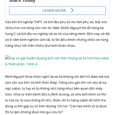
Sau khi tốt nghiệp THPT, cô bắt đầu phụ bố mẹ làm phụ xe, tiếp xúc
nhiều hơn với công việc vận tải. Năm 2020, Nguyệt thi đỗ bằng lái
hạng C và bắt đầu sự nghiệp lái xe tải của riêng mình. Đến nay, cô đã
có 5 năm kinh nghiệm cầm lái, tự tin điều khiển những chiếc xe nặng
hàng chục tấn trên nhiều địa hình khác nhau.
Minh Nguyệt thừa nhận nghề lái xe tải không chỉ đòi hỏi đam mê mà
còn cần sức bền và tinh thần thép. Công việc gắn liền với việc đi xa,
ngủ cabin, tự tay xử lý những việc nặng nhọc liên quan đến máy
móc. Chia sẻ trên kênh Độc lạ Bình Dương, cô cho biết mình có thể
tự rửa xe, tự sửa những lỗi nhỏ, thậm chí tự nâng cabin để kiểm tra
động cơ khi gặp sự cố trên đường. Cô nói: “Cái nào mình xử lý được
thì tự làm, không được mới gọi cứu hộ”.