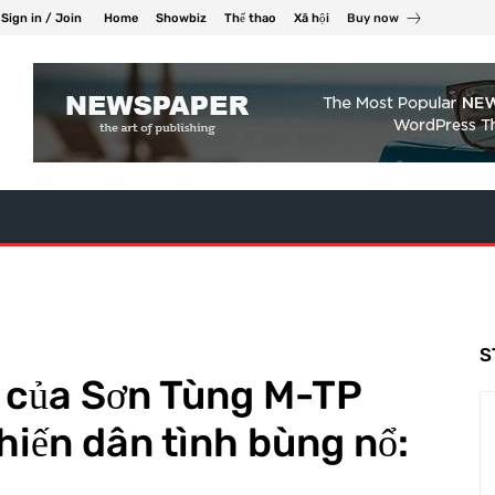
Sign in / Join
Home
Showbiz
Thể thao
Xã hội
Buy now
S
n của Sơn Tùng M-TP
khiến dân tình bùng nổ: