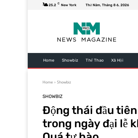
C
25.2
New York
Thứ Năm, Tháng 8 6, 2026
Home
Showbiz
Thể Thao
Xã Hội
Home
Showbiz
SHOWBIZ
Động thái đầu tiê
trong ngày đại lễ 
Quá tự hào