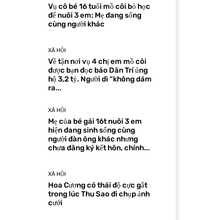
Vụ cô bé 16 tuổi mồ côi bỏ học
để nuôi 3 em: Mẹ đang sống
cùng người khác
XÃ HỘI
Về tận nơi vụ 4 chị em mồ côi
được bạn đọc báo Dân Trí ủng
hộ 3,2 tỷ. Người dì “không dám
ra...
XÃ HỘI
Mẹ của bé gái 16t nuôi 3 em
hiện đang sinh sống cùng
người đàn ông khác nhưng
chưa đăng ký kết hôn, chính...
XÃ HỘI
Hoa Cương có thái độ cực gắt
trong lúc Thu Sao đi chụp ảnh
cưới