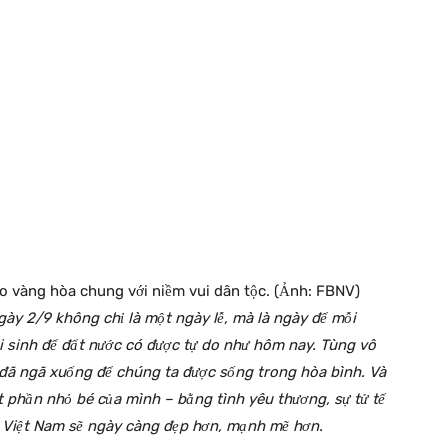
o vàng hòa chung với niềm vui dân tộc. (Ảnh: FBNV)
gày 2/9 không chỉ là một ngày lễ, mà là ngày để mỗi
i sinh để đất nước có được tự do như hôm nay. Tùng vô
 đã ngã xuống để chúng ta được sống trong hòa bình. Và
 phần nhỏ bé của mình – bằng tình yêu thương, sự tử tế
a, Việt Nam sẽ ngày càng đẹp hơn, mạnh mẽ hơn.