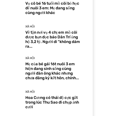
Vụ cô bé 16 tuổi mồ côi bỏ học
để nuôi 3 em: Mẹ đang sống
cùng người khác
XÃ HỘI
Về tận nơi vụ 4 chị em mồ côi
được bạn đọc báo Dân Trí ủng
hộ 3,2 tỷ. Người dì “không dám
ra...
XÃ HỘI
Mẹ của bé gái 16t nuôi 3 em
hiện đang sinh sống cùng
người đàn ông khác nhưng
chưa đăng ký kết hôn, chính...
XÃ HỘI
Hoa Cương có thái độ cực gắt
trong lúc Thu Sao đi chụp ảnh
cưới