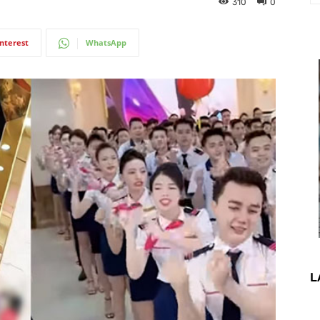
310
0
interest
WhatsApp
L