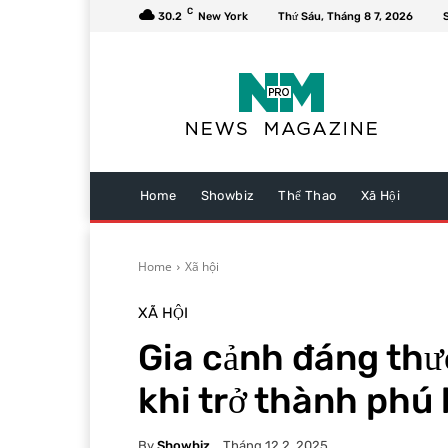
C
30.2
New York
Thứ Sáu, Tháng 8 7, 2026
Home
Showbiz
Thể Thao
Xã Hội
Home
Xã hội
XÃ HỘI
Gia cảnh đáng thư
khi trở thành phú 
By
Showbiz
Tháng 12 2, 2025