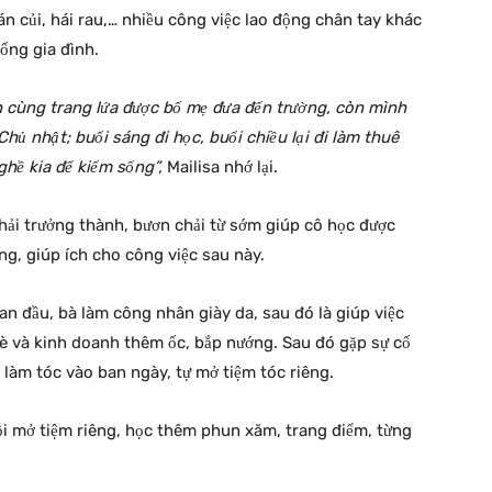
bán củi, hái rau,… nhiều công việc lao động chân tay khác
ống gia đình.
n cùng trang lứa được bố mẹ đưa đến trường, còn mình
Chủ nhật; buổi sáng đi học, buổi chiều lại đi làm thuê
ghề kia để kiếm sống”,
Mailisa nhớ lại.
phải trưởng thành, bươn chải từ sớm giúp cô học được
ng, giúp ích cho công việc sau này.
Ban đầu, bà làm công nhân giày da, sau đó là giúp việc
 hè và kinh doanh thêm ốc, bắp nướng. Sau đó gặp sự cố
làm tóc vào ban ngày, tự mở tiệm tóc riêng.
rồi mở tiệm riêng, học thêm phun xăm, trang điểm, từng