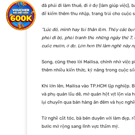
đã phải đi làm thuê, đi ở đợ (làm giúp việc), 
để kiếm thêm thu nhập, trang trải cho cuộc s
“Lúc đó, mình hay tủi thân lắm. Thấy các bạ
phải đi bộ, phải tranh thủ những ngày thứ 7, 
cuốc mướn, ở đợ. Lớn hơn thì làm nghề này n
Song, cũng theo lời Mailisa, chính nhờ việc 
thêm nhiều kiến thức, kỹ năng trong cuộc số
Khi lớn lên, Mailisa vào TP.HCM lập nghiệp. 
và phụ quán lẩu dê, mở quán hột vịt lộn vỉa
lại chuyển qua bán hàng ăn đêm và học nghề 
Từ nghề cắt tóc, bà bén duyên với làm đẹp, 
bước mở rộng sang lĩnh vực thẩm mỹ.