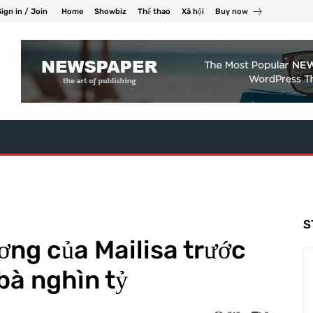
Sign in / Join
Home
Showbiz
Thể thao
Xã hội
Buy now
S
ơng của Mailisa trước
bà nghìn tỷ