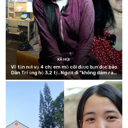
XÃ HỘI
Về tận nơi vụ 4 chị em mồ côi được bạn đọc báo
Dân Trí ủng hộ 3,2 tỷ. Người dì “không dám ra...