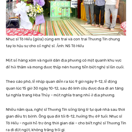
Nhạc sĩ Tô Hiếu (giữa) cùng em trai và con trai Thương Tín chung
tay lo hậu sự cho cố nghệ sĩ. Ảnh: NS Tô Hiếu
Một số hàng xóm và người dân địa phương có mặt quanh khu vực
để hỏi thăm và mong được thắp nén hương tiễn biệt nghệ sĩ lần cuối.
Theo cáo phó, lễ nhập quan diễn ra lúc 9 giờ ngày 9-12, lễ động
quan lúc 15 giờ 30 ngày 10-12, sau đó linh cữu được đưa đi an táng
tại nghĩa trang Hòa Thủy – một nghĩa trang nhỏ ở địa phương.
Nhiều năm qua, nghệ sĩ Thương Tín sống lặng lẽ tại quê nhà sau thời
gian điều trị bệnh. Ông qua đời tối 8-12, hưởng thọ 69 tuổi. Nhạc sĩ
Tô Hiếu – người hỗ trợ ông thời gian dài – cho biết nghệ sĩ Thương Tín
ra đi đột ngột, không trăng trối gì.