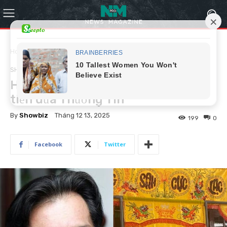
Home
Showbiz
SHOWBIZ
Hé lộ lý do không nghệ sĩ nào tới
tiễn đưa Thương Tín
By
Showbiz
Tháng 12 13, 2025
199
0
Facebook
Twitter