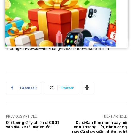
Nguồn: https://nld.com.vn/tang-le-gian-di-tien-dua-nghe-si-
thuong-tin-ve-coi-vinh-hang-196251210094633316.htm
Facebook
Twitter
PREVIOUS ARTICLE
NEXT ARTICLE
Đối tượng đ:ẩy chiến sĩ CSGT
Ca sĩ Đan Kim muốn xây mồ
vào đầu xe tải bật kh:óc
cho Thương Tín, hành động
này đã chọc giận nhiều nghệ