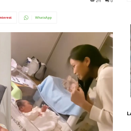
211
0
interest
WhatsApp
L