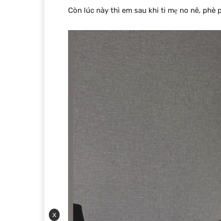
Còn lúc này thì em sau khi ti mẹ no nê, phè 
x