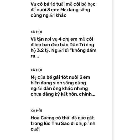
Vụ cô bé 16 tuổi mồ côi bỏ học
để nuôi 3 em: Mẹ đang sống
cùng người khác
XÃ HỘI
Về tận nơi vụ 4 chị em mồ côi
được bạn đọc báo Dân Trí ủng
hộ 3,2 tỷ. Người dì “không dám
ra...
XÃ HỘI
Mẹ của bé gái 16t nuôi 3 em
hiện đang sinh sống cùng
người đàn ông khác nhưng
chưa đăng ký kết hôn, chính...
XÃ HỘI
Hoa Cương có thái độ cực gắt
trong lúc Thu Sao đi chụp ảnh
cưới