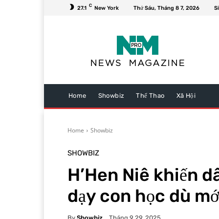
C
27.1
New York
Thứ Sáu, Tháng 8 7, 2026
S
Home
Showbiz
Thể Thao
Xã Hội
Home
Showbiz
SHOWBIZ
H’Hen Niê khiến d
dạy con học dù mớ
By
Showbiz
Tháng 9 29, 2025