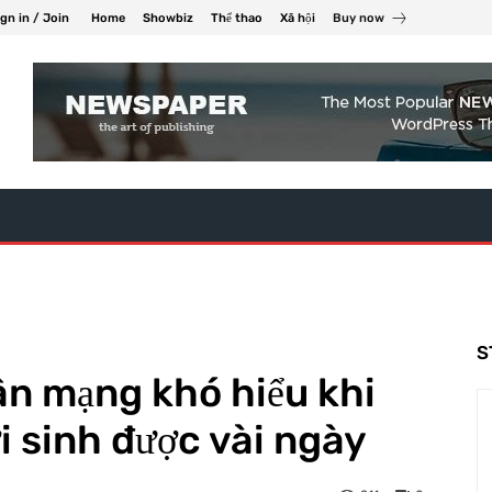
ign in / Join
Home
Showbiz
Thể thao
Xã hội
Buy now
S
ân mạng khó hiểu khi
i sinh được vài ngày