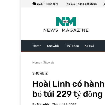
C
22.6
New York
Thứ Bảy, Tháng 8 8, 2026
Home
Showbiz
Thể Thao
Xã Hội
Home
Showbiz
SHOWBIZ
Hoài Linh có hành
bỏ túi 229 tỷ đồng
By
Showbiz
Tháng 11 8, 2025