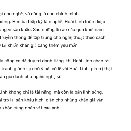
ại cho nghề, và cũng là cho chính mình.
rương. Hơn ba thập kỷ làm nghề, Hoài Linh luôn được
t lòng vì sân khấu. Sau những ồn ào của quá khứ, nam
 truyền thông để tập trung cho nghệ thuật theo cách
ấy lại khiến khán giả càng thêm yêu mến.
à công cụ để duy trì danh tiếng, thì Hoài Linh chọn rời
ranh giành sự chú ý bởi có lẽ với Hoài Linh, giá trị thật
n giả dành cho người nghệ sĩ.
Linh không chỉ là tài năng, mà còn là bản lĩnh sống.
 trở lại sân khấu kịch, diễn cho những khán giả vẫn
à khóc cùng nhân vật của anh.