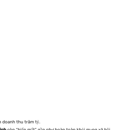
nh doanh thu trăm tỷ.
inh
còn “biến mất” gần như hoàn toàn khỏi mạng xã hội.