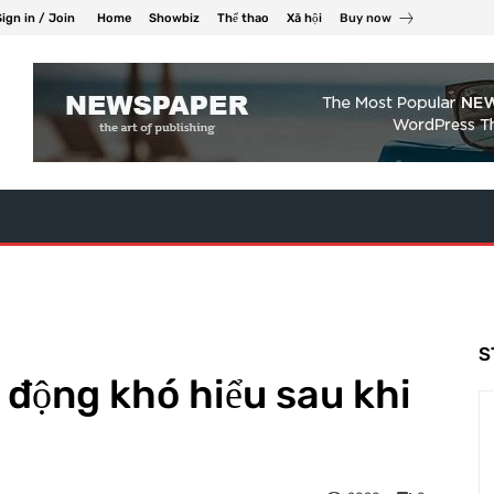
Sign in / Join
Home
Showbiz
Thể thao
Xã hội
Buy now
S
 động khó hiểu sau khi