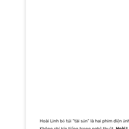
Hoài Linh bỏ túi “tài sản” là hai phim điện ả
Không chỉ kín tiếng trong nghệ thuật,
Hoài L