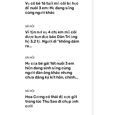
Vụ cô bé 16 tuổi mồ côi bỏ học
để nuôi 3 em: Mẹ đang sống
cùng người khác
XÃ HỘI
Về tận nơi vụ 4 chị em mồ côi
được bạn đọc báo Dân Trí ủng
hộ 3,2 tỷ. Người dì “không dám
ra...
XÃ HỘI
Mẹ của bé gái 16t nuôi 3 em
hiện đang sinh sống cùng
người đàn ông khác nhưng
chưa đăng ký kết hôn, chính...
XÃ HỘI
Hoa Cương có thái độ cực gắt
trong lúc Thu Sao đi chụp ảnh
cưới