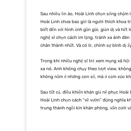
Sau nhiều ồn ào, Hoài Linh chọn sống chậm l
Hoài Linh chưa bao giờ là người thích khoa t
biết đến với hình ảnh gần gũi, giản dị và hế
nghệ sĩ chọn cách im lặng, tránh xa ánh đèn
chân thành nhất. Và có lẽ, chính sự bình dị 
Trong khi nhiều nghệ sĩ trẻ xem mạng xã hội l
xa nó. Anh không chạy theo lượt view, không t
không nằm ở những con số, mà ở cảm xúc khá
Sau tất cả, điều khiến khán giả nể phục Hoài 
Hoài Linh chọn cách “về vườn” đúng nghĩa khi
trung thành ngồi kín khán phòng, vẫn cười v