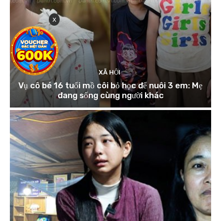
x
XÃ HỘI
Vụ cô bé 16 tuổi mồ côi bỏ học để nuôi 3 em: Mẹ
đang sống cùng người khác