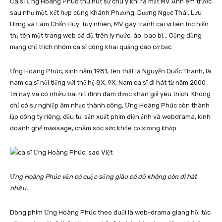
Ca sĩ Ưng Hoàng Phúc thu hút sự chú ý khi ra mắt MV Anh em trước
sau như một, kết hợp cùng Khánh Phương, Dương Ngọc Thái, Lưu
Hưng và Lâm Chấn Huy. Tuy nhiên, MV gây tranh cãi vì liên tục hiển
thị tên một trang web cá độ trên ly nước, áo, bao bì… Cộng đồng
mạng chỉ trích nhóm ca sĩ công khai quảng cáo cờ bạc.
Ưng Hoàng Phúc, sinh năm 1981, tên thật là Nguyễn Quốc Thanh, là
nam ca sĩ nổi tiếng với thế hệ 8X, 9X. Nam ca sĩ đi hát từ năm 2000
tới nay và có nhiều bài hit đình đám được khán giả yêu thích. Không
chỉ có sự nghiệp âm nhạc thành công, Ưng Hoàng Phúc còn thành
lập công ty riêng, đầu tư, sản xuất phim điện ảnh và webdrama, kinh
doanh ghế massage, chăm sóc sức khỏe cơ xương khớp…
Ư
ng Hoàng Phúc vẫn có cuộc sống giàu có dù không còn đi hát
nhiều.
Dòng phim Ưng Hoàng Phúc theo đuổi là web-drama giang hồ, tức