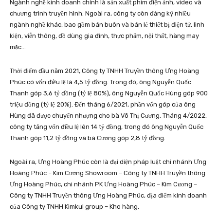
Ngành nghề kinh doanh chính là sản xuất phim điện ảnh, video và
chương trình truyền hình. Ngoài ra, công ty còn đăng ký nhiều
ngành nghề khác, bao gồm bán buôn và bán lẻ thiết bị điện tử, linh
kiện, viễn thông, đồ dùng gia đình, thực phẩm, nội thất, hàng may
mặc…
Thời điểm đầu năm 2021, Công ty TNHH Truyền thông Ưng Hoàng
Phúc có vốn điều lệ là 4,5 tỷ đồng. Trong đó, ông Nguyễn Quốc
Thanh góp 3,6 tỷ đồng (tỷ lệ 80%), ông Nguyễn Quốc Hùng góp 900
triệu đồng (tỷ lệ 20%). Đến tháng 6/2021, phần vốn góp của ông
Hùng đã được chuyển nhượng cho bà Võ Thị Cương. Tháng 4/2022,
công ty tăng vốn điều lệ lên 14 tỷ đồng, trong đó ông Nguyễn Quốc
Thanh góp 11,2 tỷ đồng và bà Cương góp 2,8 tỷ đồng.
Ngoài ra, Ưng Hoàng Phúc còn là đại diện pháp luật chi nhánh Ưng
Hoàng Phúc – Kim Cương Showroom – Công ty TNHH Truyền thông
Ưng Hoàng Phúc, chi nhánh PK Ưng Hoàng Phúc – Kim Cương –
Công ty TNHH Truyền thông Ưng Hoàng Phúc, địa điểm kinh doanh
của Công ty TNHH Kimkul group – Kho hàng.