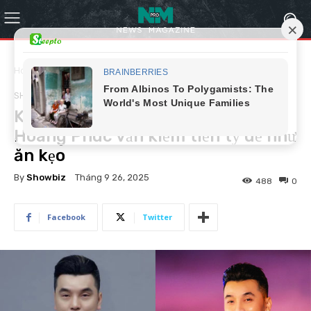
Home
Showbiz
SHOWBIZ
Không còn đi hát nhiều, Ưng
Hoàng Phúc vẫn kiếm tiền tỷ dễ như
ăn kẹo
By
Showbiz
Tháng 9 26, 2025
488
0
Facebook
Twitter