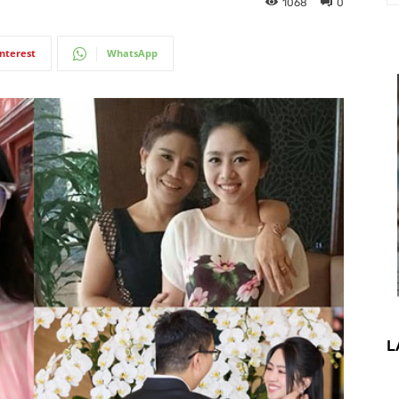
1068
0
interest
WhatsApp
L