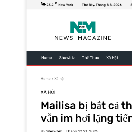
C
23.2
New York
Thứ Bảy, Tháng 8 8, 2026
Home
Showbiz
Thể Thao
Xã Hội
Home
Xã hội
XÃ HỘI
Mailisa bị bắt cả t
vẫn im hơi lặng tiế
By
Showbiz
Tháng 12 21, 2025