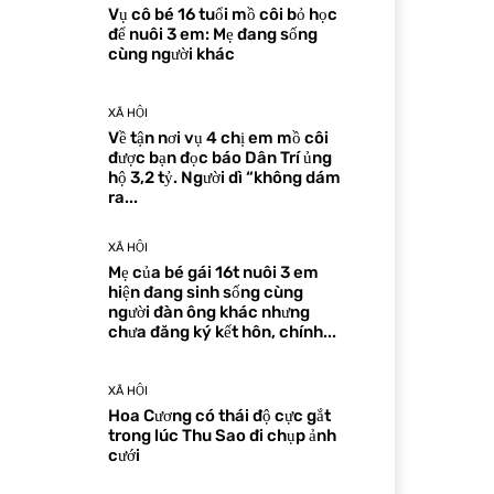
Vụ cô bé 16 tuổi mồ côi bỏ học
để nuôi 3 em: Mẹ đang sống
cùng người khác
XÃ HỘI
Về tận nơi vụ 4 chị em mồ côi
được bạn đọc báo Dân Trí ủng
hộ 3,2 tỷ. Người dì “không dám
ra...
XÃ HỘI
Mẹ của bé gái 16t nuôi 3 em
hiện đang sinh sống cùng
người đàn ông khác nhưng
chưa đăng ký kết hôn, chính...
XÃ HỘI
Hoa Cương có thái độ cực gắt
trong lúc Thu Sao đi chụp ảnh
cưới