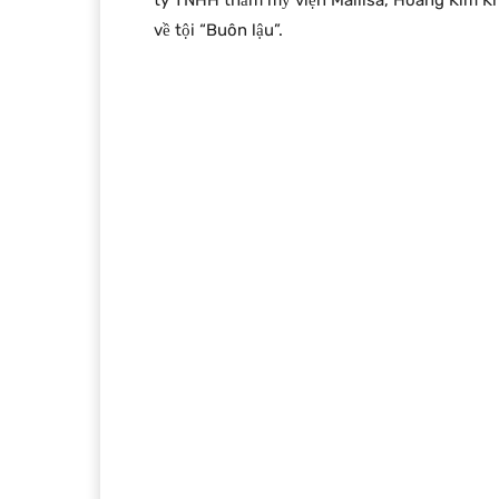
ty TNHH thẩm mỹ viện Mailisa, Hoàng Kim Kh
về tội “Buôn lậu”.