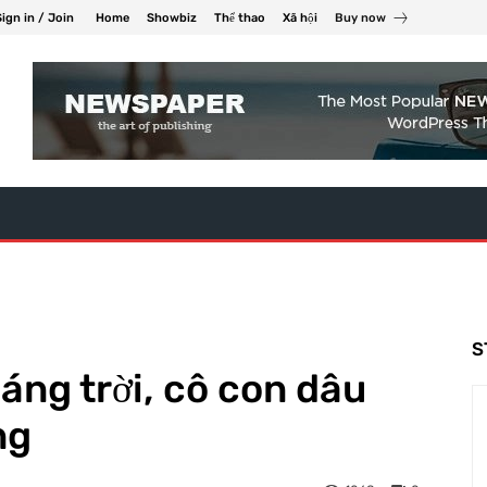
Sign in / Join
Home
Showbiz
Thể thao
Xã hội
Buy now
S
háng trời, cô con dâu
ng