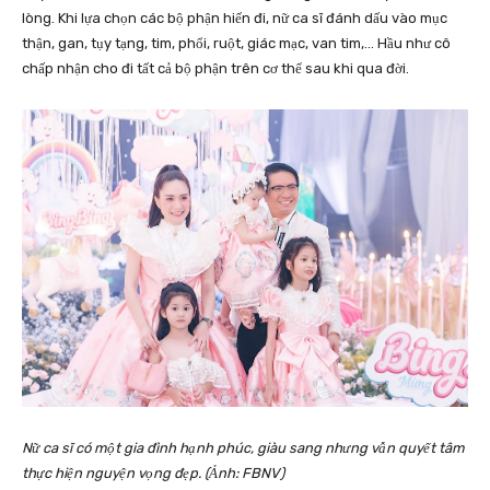
lòng. Khi lựa chọn các bộ phận hiến đi, nữ ca sĩ đánh dấu vào mục
thận, gan, tụy tạng, tim, phổi, ruột, giác mạc, van tim,… Hầu như cô
chấp nhận cho đi tất cả bộ phận trên cơ thể sau khi qua đời.
Nữ ca sĩ có một gia đình hạnh phúc, giàu sang nhưng vẫn quyết tâm
thực hiện nguyện vọng đẹp. (Ảnh: FBNV)