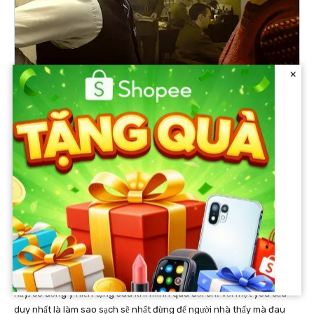
×
Hành động nhân văn này không chỉ khiến khán giả bất ngờ mà
chồng Đoàn Di Băng cũng rất xúc động, khi thấy cô điền vào tờ đơn
này anh chia sẻ với sự ngưỡng mộ và yêu thương gửi đến vợ. Nam
doanh nhân tâm sự:
“Nửa đêm xuống bàn làm việc thấy tờ đơn này
thì nghẹn. Bà lo xa ghê bà”.
Trong tờ đăng ký trước đó, Đoàn Di Băng đã gửi đến bệnh viện Chợ
Rẫy, cô đồng ý hiến tạng sau khi mình qua đời chỉ với một yêu cầu
duy nhất là làm sao sạch sẽ nhất đừng để người nhà thấy mà đau