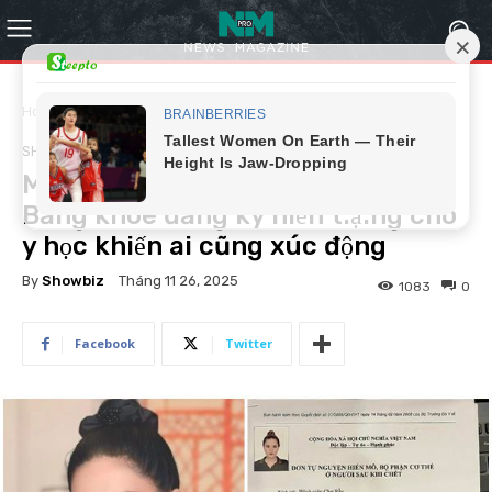
Home
Showbiz
SHOWBIZ
Muốn lập công sửa sai, Đoàn Di
Băng khoe đăng ký hiến t:ạ:ng cho
y học khiến ai cũng xúc động
By
Showbiz
Tháng 11 26, 2025
1083
0
Facebook
Twitter