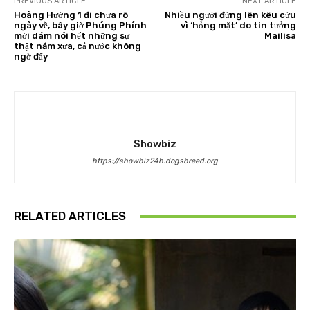
PREVIOUS ARTICLE
NEXT ARTICLE
Hoàng Hường 1 đi chưa rõ
Nhiều người đứng lên kêu cứu
ngày về, bây giờ Phúng Phính
vì ‘hỏng mặt’ do tin tưởng
mới dám nói hết những sự
Mailisa
thật năm xưa, cả nước không
ngờ đấy
Showbiz
https://showbiz24h.dogsbreed.org
RELATED ARTICLES