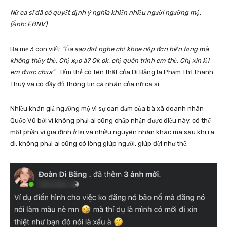
Nữ ca sĩ đã có quyết định ý nghĩa khiến nhiều người ngưỡng mộ.
(Ảnh: FBNV)
Bà mẹ 3 con viết:
“Ủa sao đợt nghe chị khoe nộp đơn hiến tạng mà
không thấy thẻ. Chị xạo à? Ok ok, chị quên trình em thẻ. Chị xin lỗi
em được chưa”
. Tấm thẻ có tên thật của Di Băng là Phạm Thị Thanh
Thuý và có đầy đủ thông tin cá nhân của nữ ca sĩ.
Nhiều khán giả ngưỡng mộ vì sự can đảm của bà xã doanh nhân
Quốc Vũ bởi vì không phải ai cũng chấp nhận được điều này, có thể
một phần vì gia đình ở lại và nhiều nguyên nhân khác mà sau khi ra
đi, không phải ai cũng có lòng giúp người, giúp đời như thế.