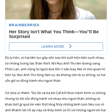
Dù ly hôn, cả hai liên tục gây xôn xao khi xuất hiện bên cạnh nhau,
có những tương tác thân thiết. Khi Mạc Anh Thư lên đường sang
Phần Lan, anh cũng là người đưa tiễn ở sân bay. Nói về mối quan hệ
hiện tại, Mạc Anh Thư từng tâm sự, dù không còn là vợ chồng, cả hai
vẫn giữ sự đồng hành như người thân.
Cô chia sẻ thêm: “Dù tôi và ba bé Cát kết thúc hành trình vợ chồng
nhưng tụi tôi vẫn đồng hành với nhau như người thân, không có
khác biệt gì quá lớn nên thật lòng thấy những bình luận tiêu cực về
anh Khánh tôi rất áy náy và thấy mình có lỗi với những người lớn hai