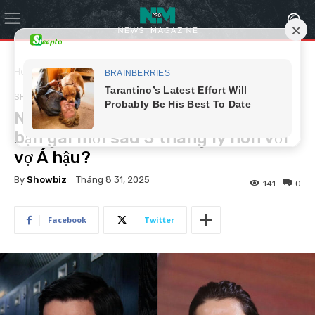
Home
Showbiz
SHOWBIZ
Nam diễn viên Vbiz công khai có
bạn gái mới sau 5 tháng ly hôn với
vợ Á hậu?
By
Showbiz
Tháng 8 31, 2025
141
0
Facebook
Twitter