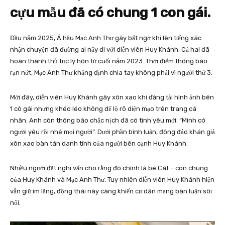
cựu mẫu đã có chung 1 con gái.
Đầu năm 2025, Á hậu Mạc Anh Thư gây bất ngờ khi lên tiếng xác
nhận chuyện đã đường ai nấy đi với diễn viên Huy Khánh. Cả hai đã
hoàn thành thủ tục ly hôn từ cuối năm 2023. Thời điểm thông báo
rạn nứt, Mạc Anh Thư khẳng định chia tay không phải vì người thứ 3.
Mới đây, diễn viên Huy Khánh gây xôn xao khi đăng tải hình ảnh bên
1 cô gái nhưng khéo léo không để lộ rõ diện mạo trên trang cá
nhân. Anh còn thông báo chắc nịch đã có tình yêu mới: “Mình có
người yêu rồi nhé mọi người”. Dưới phần bình luận, đông đảo khán giả
xôn xao bàn tán danh tính của người bên cạnh Huy Khánh.
Nhiều người đặt nghi vấn cho rằng đó chính là bé Cát – con chung
của Huy Khánh và Mạc Anh Thư. Tuy nhiên diễn viên Huy Khánh hiện
vẫn giữ im lặng, động thái này càng khiến cư dân mạng bàn luận sôi
nổi.