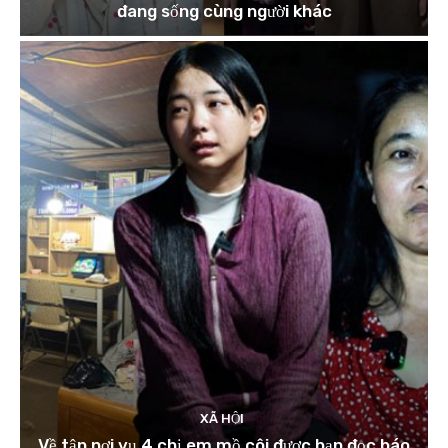
đang sống cùng người khác
XÃ HỘI
Về tận nơi vụ 4 chị em mồ côi được bạn đọc báo