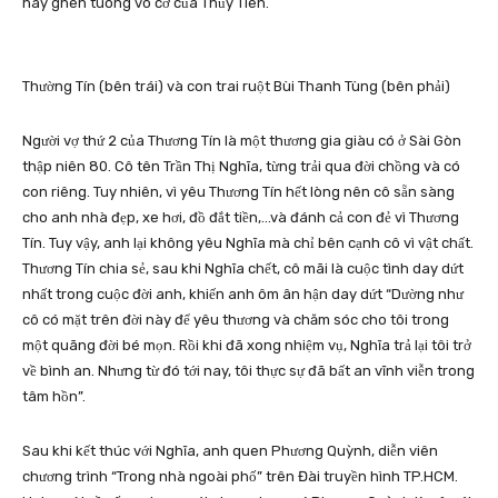
hay ghen tuông vô cớ của Thủy Tiên.
Thường Tín (bên trái) và con trai ruột Bùi Thanh Tùng (bên phải)
Người vợ thứ 2 của Thương Tín là một thương gia giàu có ở Sài Gòn
thập niên 80. Cô tên Trần Thị Nghĩa, từng trải qua đời chồng và có
con riêng. Tuy nhiên, vì yêu Thương Tín hết lòng nên cô sẵn sàng
cho anh nhà đẹp, xe hơi, đồ đắt tiền,…và đánh cả con đẻ vì Thương
Tín. Tuy vậy, anh lại không yêu Nghĩa mà chỉ bên cạnh cô vì vật chất.
Thương Tín chia sẻ, sau khi Nghĩa chết, cô mãi là cuộc tình day dứt
nhất trong cuộc đời anh, khiến anh ôm ân hận day dứt “Dường như
cô có mặt trên đời này để yêu thương và chăm sóc cho tôi trong
một quãng đời bé mọn. Rồi khi đã xong nhiệm vụ, Nghĩa trả lại tôi trở
về bình an. Nhưng từ đó tới nay, tôi thực sự đã bất an vĩnh viễn trong
tâm hồn”.
Sau khi kết thúc với Nghĩa, anh quen Phương Quỳnh, diễn viên
chương trình “Trong nhà ngoài phố” trên Đài truyền hình TP.HCM.