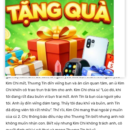
Người thứ 11 góp gạo thổi cơm chung với Thương Tín tên Hà, nhân
viên ngân hàng thương mại cổ phần. Trong thời gian chung sống với
người phụ nữ này thì Thương Tín vướng vào vụ lùm xùm liên quan
đến việc đánh bài, gá bạc và bị khởi tố. Thương Tín bị kết án tù treo.
Sau sự việc này, Thương Tín bỏ Sài Gòn về Ninh Thuận một thời gian
dài. Tình cảm của anh với người phụ nữ tên Hà cũng vì sự cố này mà
chấm dứt.
Trạm dừng chân với người vợ trẻ kém 32 tuổi
Thời gian ở Ninh Thuận, Thương Tín quen Kim Chi sinh năm 1988, cô
gái này kém anh 20 tuổi, là người yêu của bạn thân. Khi người yêu
Kim Chi mất, Thương Tín đến viếng bạn và ân cần quan tâm, an ủi Kim
Chi khiến cô trao trọn trái tim cho anh. Kim Chi chia sẻ “Lúc đó, khi
tôi đang rất đau buồn vì bạn trai mất. Anh Tín là bạn của người yêu
tôi. Anh ấy đến viếng đám tang. Thấy tôi đau khổ và buồn, anh Tín
đã động viên tôi rất nhiều”. Thế rồi, Kim Chi mang thai ngoài ý muốn
của cả 2. Chị thông báo điều này cho Thương Tín biết nhưng anh nói
không muốn nhận con. Biết vậy nhưng Kim Chi không trách anh, cô
quyết định giữ lại cái thai và mong Thương Tín trở về.