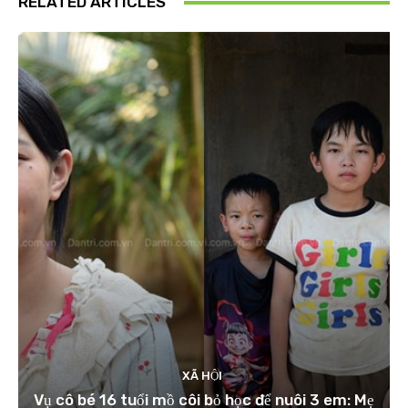
RELATED ARTICLES
XÃ HỘI
Vụ cô bé 16 tuổi mồ côi bỏ học để nuôi 3 em: Mẹ