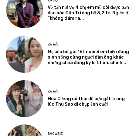
XÃ HỘI
Về tận nơi vụ 4 chị em mồ côi được bạn
đọc báo Dân Trí ủng hộ 3,2 tỷ. Người dì
“không dám ra...
XÃ HỘI
Mẹ của bé gái 16t nuôi 3 em hiện đang
sinh sống cùng người đàn ông khác
nhưng chưa đăng ký kết hôn, chính...
XÃ HỘI
Hoa Cương có thái độ cực gắt trong
lúc Thu Sao đi chụp ảnh cưới
SHOWBIZ