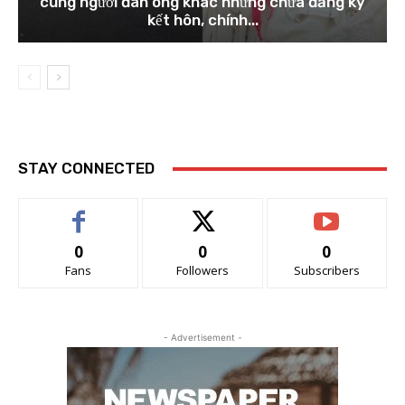
cùng người đàn ông khác nhưng chưa đăng ký
kết hôn, chính...
STAY CONNECTED
0
0
0
Fans
Followers
Subscribers
- Advertisement -