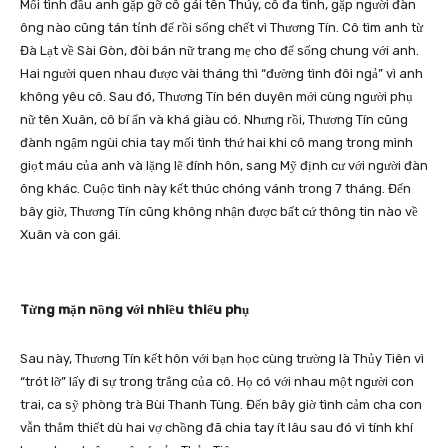
Mối tình đầu anh gặp gỡ cô gái tên Thúy, cô đa tình, gặp người đàn
ông nào cũng tán tỉnh để rồi sống chết vì Thương Tín. Cô tìm anh từ
Đà Lạt về Sài Gòn, đòi bán nữ trang mẹ cho để sống chung với anh.
Hai người quen nhau được vài tháng thì “đường tình đôi ngả” vì anh
không yêu cô. Sau đó, Thương Tín bén duyên mới cùng người phụ
nữ tên Xuân, cô bí ẩn và khá giàu có. Nhưng rồi, Thương Tín cũng
đành ngậm ngùi chia tay mối tình thứ hai khi cô mang trong mình
giọt máu của anh và lặng lẽ đính hôn, sang Mỹ định cư với người đàn
ông khác. Cuộc tình này kết thúc chóng vánh trong 7 tháng. Đến
bây giờ, Thương Tín cũng không nhận được bất cứ thông tin nào về
Xuân và con gái.
Từng mặn nồng với nhiều thiếu phụ
Sau này, Thương Tín kết hôn với bạn học cùng trường là Thủy Tiên vì
“trót lỡ” lấy đi sự trong trắng của cô. Họ có với nhau một người con
trai, ca sỹ phòng trà Bùi Thanh Tùng. Đến bây giờ tình cảm cha con
vẫn thắm thiết dù hai vợ chồng đã chia tay ít lâu sau đó vì tính khí