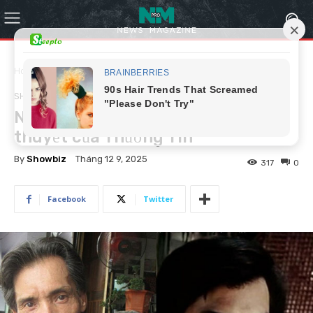
Home
Showbiz
SHOWBIZ
Nhìn lại tình trường dài như tiểu
thuyết của Thương Tín
By
Showbiz
Tháng 12 9, 2025
317
0
Facebook
Twitter