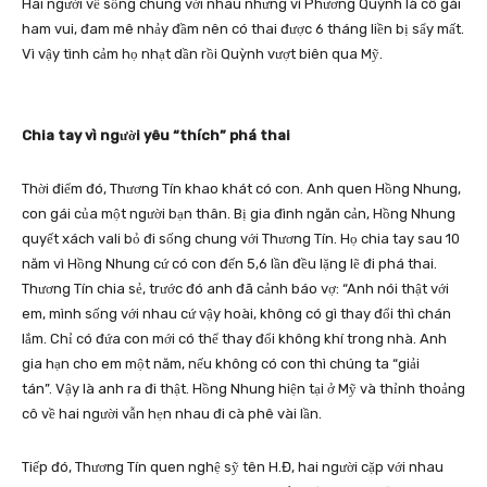
Hai người về sống chung với nhau nhưng vì Phương Quỳnh là cô gái
ham vui, đam mê nhảy đầm nên có thai được 6 tháng liền bị sẩy mất.
Vì vậy tình cảm họ nhạt dần rồi Quỳnh vượt biên qua Mỹ.
Chia tay vì người yêu “thích” phá thai
Thời điểm đó, Thương Tín khao khát có con. Anh quen Hồng Nhung,
con gái của một người bạn thân. Bị gia đình ngăn cản, Hồng Nhung
quyết xách vali bỏ đi sống chung với Thương Tín. Họ chia tay sau 10
năm vì Hồng Nhung cứ có con đến 5,6 lần đều lặng lẽ đi phá thai.
Thương Tín chia sẻ, trước đó anh đã cảnh báo vợ: “Anh nói thật với
em, mình sống với nhau cứ vậy hoài, không có gì thay đổi thì chán
lắm. Chỉ có đứa con mới có thể thay đổi không khí trong nhà. Anh
gia hạn cho em một năm, nếu không có con thì chúng ta “giải
tán”. Vậy là anh ra đi thật. Hồng Nhung hiện tại ở Mỹ và thỉnh thoảng
cô về hai người vẫn hẹn nhau đi cà phê vài lần.
Tiếp đó, Thương Tín quen nghệ sỹ tên H.Đ, hai người cặp với nhau