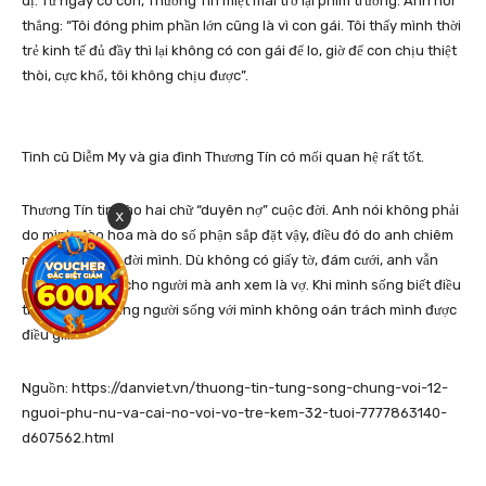
dị. Từ ngày có con, Thương Tín miệt mài trở lại phim trường. Anh nói
thẳng: “Tôi đóng phim phần lớn cũng là vì con gái. Tôi thấy mình thời
trẻ kinh tế đủ đầy thì lại không có con gái để lo, giờ để con chịu thiệt
thòi, cực khổ, tôi không chịu được”.
Tình cũ Diễm My và gia đình Thương Tín có mối quan hệ rất tốt.
Thương Tín tin vào hai chữ “duyên nợ” cuộc đời. Anh nói không phải
x
do mình đào hoa mà do số phận sắp đặt vậy, điều đó do anh chiêm
nghiệm từ cuộc đời mình. Dù không có giấy tờ, đám cưới, anh vẫn
chia đôi tài sản cho người mà anh xem là vợ. Khi mình sống biết điều
thì sẽ khiến những người sống với mình không oán trách mình được
điều gì…
Nguồn: https://danviet.vn/thuong-tin-tung-song-chung-voi-12-
nguoi-phu-nu-va-cai-no-voi-vo-tre-kem-32-tuoi-7777863140-
d607562.html