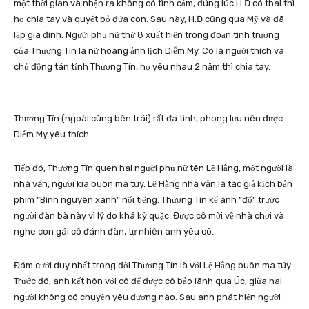
một thời gian và nhận ra không có tình cảm, đúng lúc H.Đ có thai thì
họ chia tay và quyết bỏ đứa con. Sau này, H.Đ cũng qua Mỹ và đã
lập gia đình. Người phụ nữ thứ 8 xuất hiện trong đoạn tình trường
của Thương Tín là nữ hoàng ảnh lịch Diễm My. Cô là người thích và
chủ động tán tỉnh Thương Tín, họ yêu nhau 2 năm thì chia tay.
Thương Tín (ngoài cùng bên trái) rất đa tình, phong lưu nên được
Diễm My yêu thích.
Tiếp đó, Thương Tín quen hai người phụ nữ tên Lệ Hằng, một người là
nhà văn, người kia buôn ma túy. Lệ Hằng nhà văn là tác giả kịch bản
phim “Bình nguyên xanh” nổi tiếng. Thương Tín kể anh “đổ” trước
người đàn bà này vì lý do khá kỳ quặc. Được cô mời về nhà chơi và
nghe con gái cô đánh đàn, tự nhiên anh yêu cô.
Đám cưới duy nhất trong đời Thương Tín là với Lệ Hằng buôn ma túy.
Trước đó, anh kết hôn với cô để được cô bảo lãnh qua Úc, giữa hai
người không có chuyện yêu đương nào. Sau anh phát hiện người