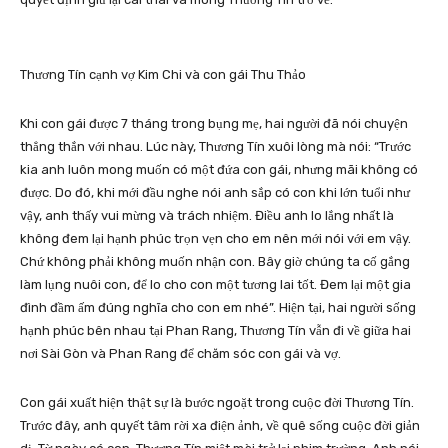
Thương Tín cạnh vợ Kim Chi và con gái Thu Thảo
Khi con gái được 7 tháng trong bụng mẹ, hai người đã nói chuyện
thẳng thắn với nhau. Lúc này, Thương Tín xuôi lòng mà nói: “Trước
kia anh luôn mong muốn có một đứa con gái, nhưng mãi không có
được. Do đó, khi mới đầu nghe nói anh sắp có con khi lớn tuổi như
vậy, anh thấy vui mừng và trách nhiệm. Điều anh lo lắng nhất là
không đem lại hạnh phúc trọn vẹn cho em nên mới nói với em vậy.
Chứ không phải không muốn nhận con. Bây giờ chúng ta cố gắng
làm lụng nuôi con, để lo cho con một tương lai tốt. Đem lại một gia
đình đầm ấm đúng nghĩa cho con em nhé”. Hiện tại, hai người sống
hạnh phúc bên nhau tại Phan Rang, Thương Tín vẫn đi về giữa hai
nơi Sài Gòn và Phan Rang để chăm sóc con gái và vợ.
Con gái xuất hiện thật sự là bước ngoặt trong cuộc đời Thương Tín.
Trước đây, anh quyết tâm rời xa điện ảnh, về quê sống cuộc đời giản