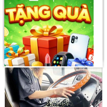
Dù thân hình nhỏ nhắn, nặng khoảng 40kg, N.H. vẫn khiến nhiều
người ngạc nhiên khi có thể điều khiển chiếc xe tải trọng lớn, nặng tới
30 tấn, di chuyển trên nhiều cung đường dài. Để tạo dấu ấn cá nhân,
cô còn trang trí cabin xe bằng những gam màu tươi sáng, dán hình
Doraemon, Hello Kitty dễ thương.