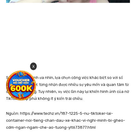
x
Sở hữu ngoại hình ưa nhìn, lựa chọn công việc khác biệt so với số
đông phụ nữ, N.H. từng nhận được nhiều sự yêu mến và quan tâm từ
cộng đồng mạng. Tuy nhiên, vụ việc lần này lại khiến hình ảnh của nữ
TikToker vấp phải không ít ý kiến trái chiều.
Nguồn: https://www.techz.vn/187-1225-5-nu-tiktoker-lai-
container-noi-tieng-chan-dau-xe-khac-vi-nghi-minh-bi-gheo-
cdm-ngan-ngam-che-ao-tuong-ylt673877.html