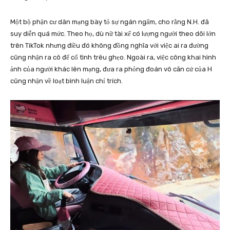
Một bộ phận cư dân mạng bày tỏ sự ngán ngẩm, cho rằng N.H. đã
suy diễn quá mức. Theo họ, dù nữ tài xế có lượng người theo dõi lớn
trên TikTok nhưng điều đó không đồng nghĩa với việc ai ra đường
cũng nhận ra cô để cố tình trêu ghẹo. Ngoài ra, việc công khai hình
ảnh của người khác lên mạng, đưa ra phỏng đoán vô căn cứ của H
cũng nhận về loạt bình luận chỉ trích.