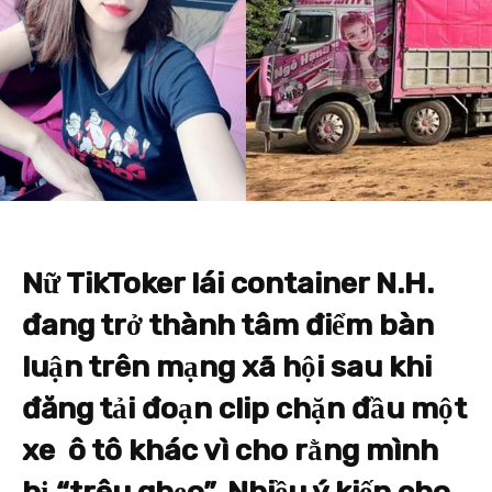
Nữ TikToker lái container N.H.
đang trở thành tâm điểm bàn
luận trên mạng xã hội sau khi
đăng tải đoạn clip chặn đầu một
xe
ô tô
khác vì cho rằng mình
bị “trêu ghẹo”. Nhiều ý kiến cho