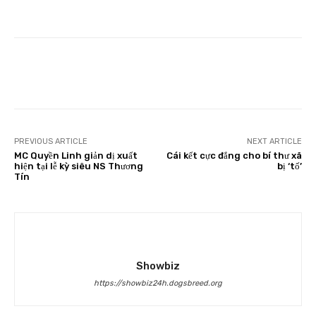
Facebook
Twitter
PREVIOUS ARTICLE
NEXT ARTICLE
MC Quyền Linh giản dị xuất
Cái kết cực đắng cho bí thư xã
hiện tại lễ kỳ siêu NS Thương
bị ‘tố’
Tín
Showbiz
https://showbiz24h.dogsbreed.org