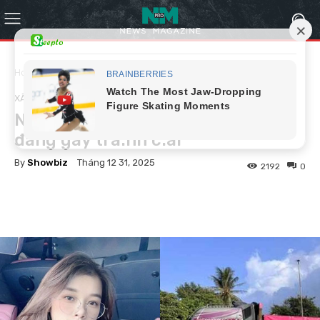
Home
Xã hội
XÃ HỘI
Nữ TikToker lái container nổi tiếng
đang gây tra:nh c:ãi
By
Showbiz
Tháng 12 31, 2025
2192
0
Facebook
Twitter