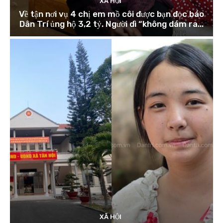
XÃ HỘI
Về tận nơi vụ 4 chị em mồ côi được bạn đọc báo
Dân Trí ủng hộ 3,2 tỷ. Người dì “không dám ra...
XÃ HỘI