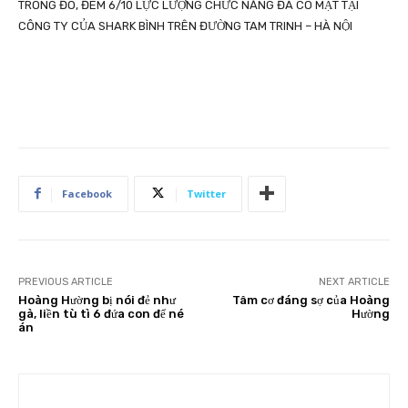
TRONG ĐÓ, ĐÊM 6/10 LỰC LƯỢNG CHỨC NĂNG ĐÃ CÓ MẶT TẠI
CÔNG TY CỦA SHARK BÌNH TRÊN ĐƯỜNG TAM TRINH – HÀ NỘI
Facebook
Twitter
PREVIOUS ARTICLE
NEXT ARTICLE
Hoàng Hường bị nói đẻ như
Tâm cơ đáng sợ của Hoàng
gà, liền tù tì 6 đứa con để né
Hường
án