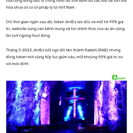
của cộng đồng đầu tư trong nước dù thời điểm đó các loại tài sản mã
hóa chưa có cơ sở pháp lý tại Việt Nam.
Chỉ thời gian ngắn sau đó, token AntEx lao dốc và mất tới 99% giá
trị, website cùng các kênh mạng xã hội chính thức của dự án cũng
lần lượt ngừng hoạt động.
Tháng 3-2023, AntEx bất ngờ đổi tên thành Rabbit (RAB) nhưng
đồng token mới cũng tiếp tục giảm sâu, mất khoảng 95% giá trị so
với mức đỉnh.