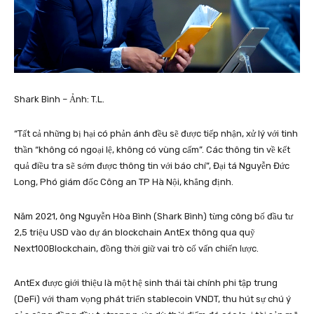
Shark Bình – Ảnh: T.L.
“Tất cả những bị hại có phản ánh đều sẽ được tiếp nhận, xử lý với tinh
thần “không có ngoại lệ, không có vùng cấm”. Các thông tin về kết
quả điều tra sẽ sớm được thông tin với báo chí”, Đại tá Nguyễn Đức
Long, Phó giám đốc Công an TP Hà Nội, khẳng định.
Năm 2021, ông Nguyễn Hòa Bình (Shark Bình) từng công bố đầu tư
2,5 triệu USD vào dự án blockchain AntEx thông qua quỹ
Next100Blockchain, đồng thời giữ vai trò cố vấn chiến lược.
AntEx được giới thiệu là một hệ sinh thái tài chính phi tập trung
(DeFi) với tham vọng phát triển stablecoin VNDT, thu hút sự chú ý