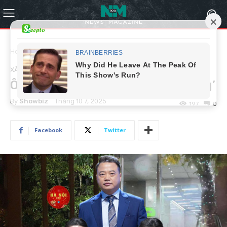
Home
Xã hội
XÃ HỘI
Ôi thôi xong Shark Bình ‘lên đường’
By
Showbiz
Tháng 10 7, 2025
197
0
Facebook
Twitter