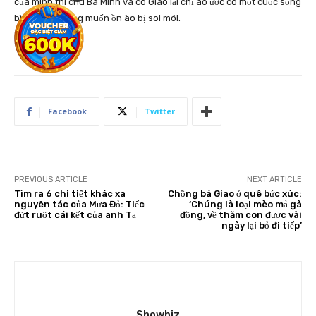
của mình thì chú Ba Minh và cô Giao lại chỉ ao ước có một cuộc sống
bình yên, không muốn ồn ào bị soi mói.
Facebook
Twitter
PREVIOUS ARTICLE
NEXT ARTICLE
Tìm ra 6 chi tiết khác xa
Chồng bà Giao ở quê bức xúc:
nguyên tác của Mưa Đỏ: Tiếc
‘Chúng là loại mèo mả gà
đứt ruột cái kết của anh Tạ
đồng, về thăm con được vài
ngày lại bỏ đi tiếp’
Showbiz