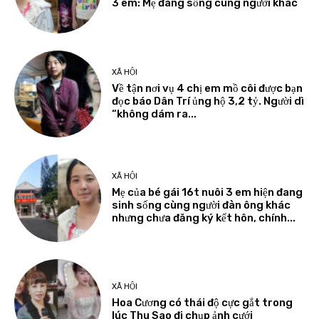
3 em: Mẹ đang sống cùng người khác
XÃ HỘI
Về tận nơi vụ 4 chị em mồ côi được bạn
đọc báo Dân Trí ủng hộ 3,2 tỷ. Người dì
“không dám ra...
XÃ HỘI
Mẹ của bé gái 16t nuôi 3 em hiện đang
sinh sống cùng người đàn ông khác
nhưng chưa đăng ký kết hôn, chính...
XÃ HỘI
Hoa Cương có thái độ cực gắt trong
lúc Thu Sao đi chụp ảnh cưới