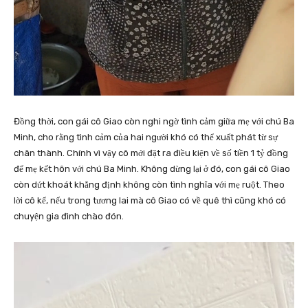
Đồng thời, con gái cô Giao còn nghi ngờ tình cảm giữa mẹ với chú Ba
Minh, cho rằng tình cảm của hai người khó có thể xuất phát từ sự
chân thành. Chính vì vậy cô mới đặt ra điều kiện về số tiền 1 tỷ đồng
để mẹ kết hôn với chú Ba Minh. Không dừng lại ở đó, con gái cô Giao
còn dứt khoát khẳng định không còn tình nghĩa với mẹ ruột. Theo
lời cô kể, nếu trong tương lai mà cô Giao có về quê thì cũng khó có
chuyện gia đình chào đón.