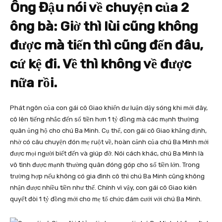
Ông Đậu nói về chuyện của 2
ông bà: Giờ thì lùi cũng không
được mà tiến thì cũng đến đâu,
cứ kệ đi. Về thì không về được
nữa rồi.
Phát ngôn của con gái cô Giao khiến dư luận dậy sóng khi mới đây,
cô lên tiếng nhắc đến số tiền hơn 1 tỷ đồng mà các mạnh thường
quân ủng hộ cho chú Ba Minh. Cụ thể, con gái cô Giao khẳng định,
nhờ có câu chuyện đón mẹ ruột về, hoàn cảnh của chú Ba Minh mới
được mọi người biết đến và giúp đỡ. Nói cách khác, chú Ba Minh là
vô tình được mạnh thường quân đóng góp cho số tiền lớn. Trong
trường hợp nếu không có gia đình cô thì chú Ba Minh cũng không
nhận được nhiều tiền như thế. Chính vì vậy, con gái cô Giao kiên
quyết đòi 1 tỷ đồng mới cho mẹ tổ chức đám cưới với chú Ba Minh.