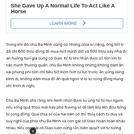
Trong khi đó, chú Ba Minh cũng có những chia sẻ riêng, ông tiết lộ
đã chi 800 triệu đồng để mua một mảnh đất và 500 triệu xây nhà để
an hưởng tuổi già cùng cô Giao. Kể từ khi nhận được số tiền lớn từ
các mạnh thường quân, chú Ba Minh không những không dám ăn
xài phung phí còn chi tiêu tiết kiệm hơn cả lúc trước, ăn uống cũng
bình dị, không dám mua đồ ăn quá ngon vì lo sợ cộng đồng mạng
chỉ trích dị nghị.
Chú Ba Minh cho rằng, khi mình nhận được sự ủng hộ từ mọi người,
nếu sống quá thoải mái hay phô trương sẽ dễ làm dấy lên điều tiếng
từ cộng đồng. Qua chia sẻ của hai bên có thể thấy cách tư duy và
suy nghĩ của phía chú Ba Minh và con gái cô Giao hoàn toàn khác
nhau. Nếu con gái cô Giao luôn cứng rắn, kiên quyết với tư tưởng
x