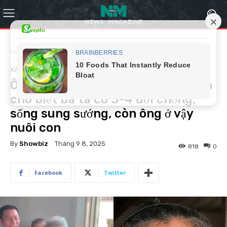
Home
Xã hội
XÃ HỘI
Ông Đậu chồng cũ Bà Giao đau đớn
cho biết bà ta có 3-4 đời chồng,
sống sung sướng, còn ông ở vậy
nuôi con
By
Showbiz
Tháng 9 8, 2025
818
0
Facebook
Twitter