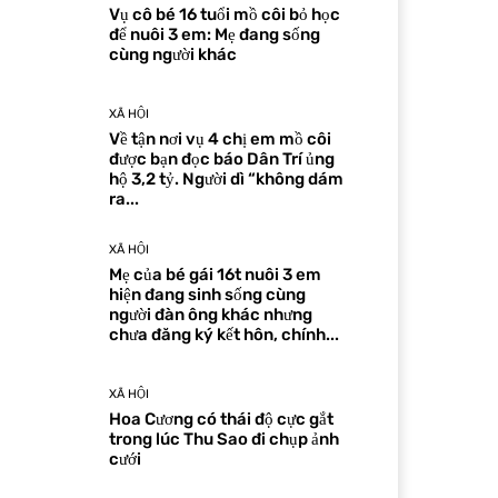
Vụ cô bé 16 tuổi mồ côi bỏ học
để nuôi 3 em: Mẹ đang sống
cùng người khác
XÃ HỘI
Về tận nơi vụ 4 chị em mồ côi
được bạn đọc báo Dân Trí ủng
hộ 3,2 tỷ. Người dì “không dám
ra...
XÃ HỘI
Mẹ của bé gái 16t nuôi 3 em
hiện đang sinh sống cùng
người đàn ông khác nhưng
chưa đăng ký kết hôn, chính...
XÃ HỘI
Hoa Cương có thái độ cực gắt
trong lúc Thu Sao đi chụp ảnh
cưới