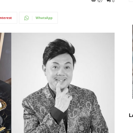
127
0
interest
WhatsApp
L