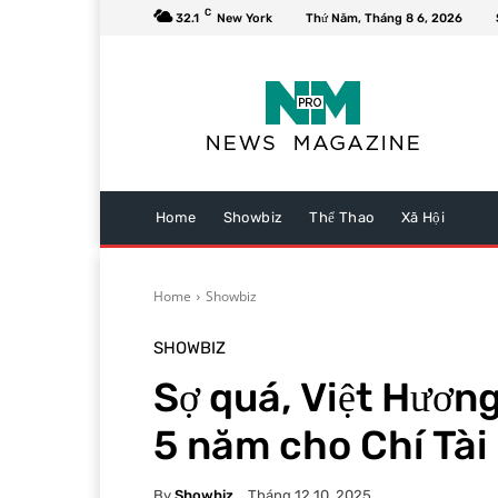
C
32.1
New York
Thứ Năm, Tháng 8 6, 2026
Home
Showbiz
Thể Thao
Xã Hội
Home
Showbiz
SHOWBIZ
Sợ quá, Việt Hương
5 năm cho Chí Tài
By
Showbiz
Tháng 12 10, 2025