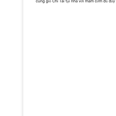
cúng giỗ Chí Tài tại nhà với mâm cơm đủ đầy 