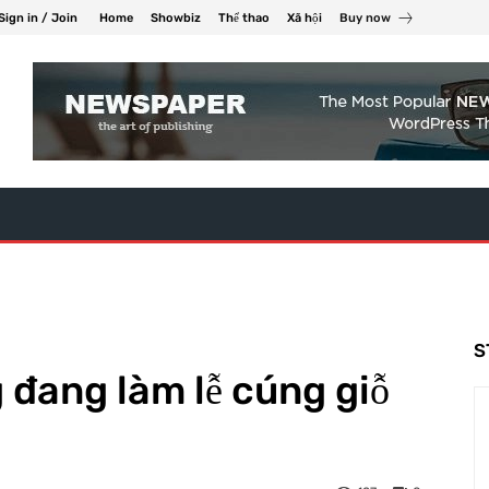
Sign in / Join
Home
Showbiz
Thể thao
Xã hội
Buy now
S
 đang làm lễ cúng giỗ