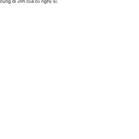
cùng di ảnh của cố nghệ sĩ.