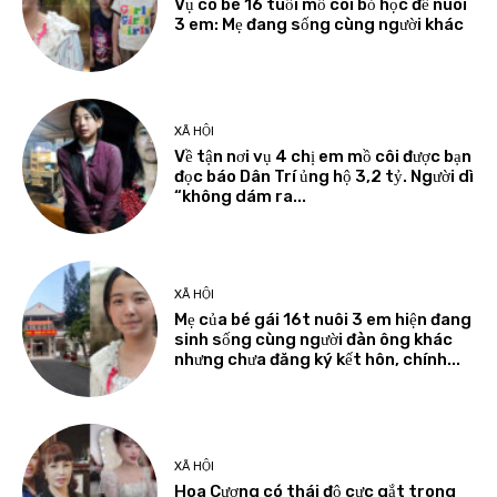
Vụ cô bé 16 tuổi mồ côi bỏ học để nuôi
3 em: Mẹ đang sống cùng người khác
XÃ HỘI
Về tận nơi vụ 4 chị em mồ côi được bạn
đọc báo Dân Trí ủng hộ 3,2 tỷ. Người dì
“không dám ra...
XÃ HỘI
Mẹ của bé gái 16t nuôi 3 em hiện đang
sinh sống cùng người đàn ông khác
nhưng chưa đăng ký kết hôn, chính...
XÃ HỘI
Hoa Cương có thái độ cực gắt trong