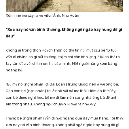
Xóm nhỏ nơi xảy ra vụ việc (Ảnh: Như Hoàn)
“Xưa nay nó vẫn bình thường, không ngổ ngáo hay hung dữ gì
đâu”
Không ai trong thôn Hoạch Thôn có thể tin nổi một cậu bé 13 tuổi
vốn dĩ chẳng có gì bất thường, thậm chí còn khá lặng lẽ lại có thể ra
tay tàn độc với chính em họ của mình. Một người hàng xóm bàng
hoàng kể:
“Bố mẹ nó (nghi phạm) đi Đài Loan (Trung Quốc) nên ở với ông bà.
Còn con bé (nạn nhân) thì ở nhà với bố mẹ thôi. Hôm đó thứ Bảy,
con bé được nghỉ học, bố mẹ đi làm nên sang nhà ông bà để anh
em trông nhau. Không ngờ chuyện lại xảy ra như vậy.
Thằng bé (nghi phạm) vẫn đi học ngang qua đây mua hàng. Tôi thấy
xưa nay nó vẫn bình thường, không phải ngổ ngáo hay hung dữ gì