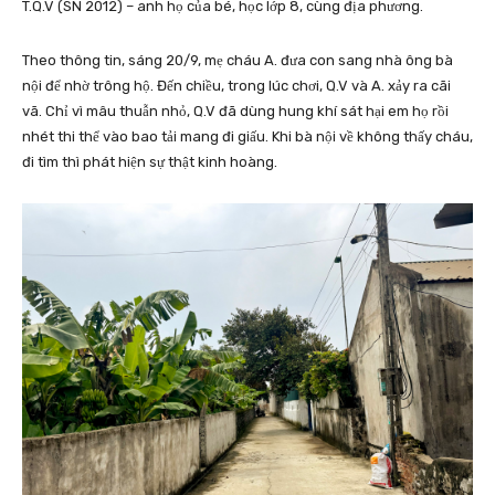
T.Q.V (SN 2012) – anh họ của bé, học lớp 8, cùng địa phương.
Theo thông tin, sáng 20/9, mẹ cháu A. đưa con sang nhà ông bà
nội để nhờ trông hộ. Đến chiều, trong lúc chơi, Q.V và A. xảy ra cãi
vã. Chỉ vì mâu thuẫn nhỏ, Q.V đã dùng hung khí sát hại em họ rồi
nhét thi thể vào bao tải mang đi giấu. Khi bà nội về không thấy cháu,
đi tìm thì phát hiện sự thật kinh hoàng.