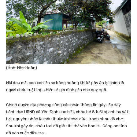
(Ảnh: Như Hoàn)
Nỗi đau mất con xen lẫn sự bàng hoàng khi kẻ gây án lại chính là
người cháu ruột thịt khiến cả gia đình gần như quỵ ngã.
Chính quyền địa phương cũng xác nhận thông tin gây sốc này.
Lãnh đạo UBND xã Yên Định cho biết, cháu bé 8 tuổi bị anh họ sát
hại, nguyên nhân là mâu thuẫn khi chơi đùa, tranh nhau đồ chơi.
Sau khi gây án, cháu trai đã giấu thi thể vào bao tải. Công an tỉnh
đã vào cuộc điều tra.