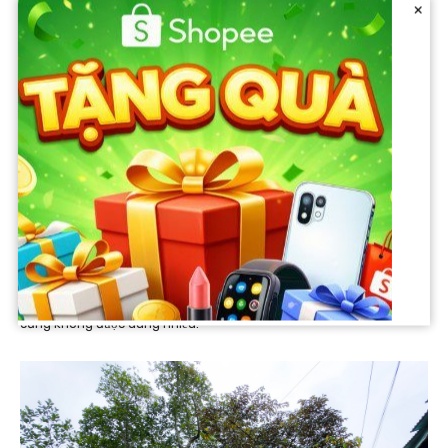
×
Trong mắt anh, nghi phạm không phải là kẻ xa lạ mà chính là đứa
cháu trong nhà. Người cha cay đắng thừa nhận, trước nay V. không
hề có biểu hiện bất thường: “Cháu không có dấu hiệu bạo lực hay
thần kinh. Có điện thoại bố mẹ bên Đài Loan mua để liên lạc nhưng
cũng không được dùng nhiều.”