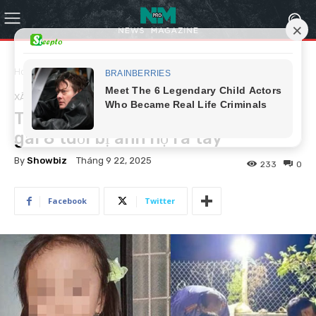
Home
Xã hội
XÃ HỘI
Tang thương tại thôn xóm nơi bé
gái 8 tuổi bị anh họ ra tay
By
Showbiz
Tháng 9 22, 2025
233
0
Facebook
Twitter