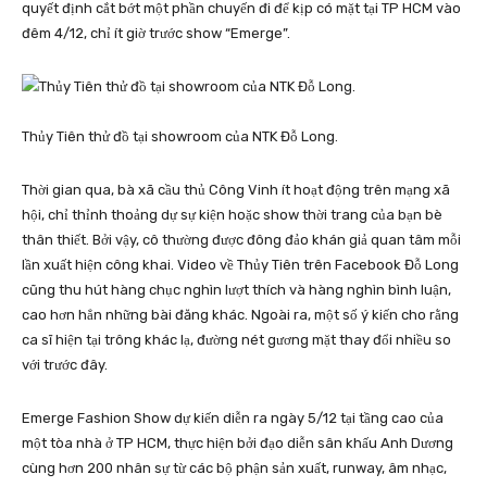
quyết định cắt bớt một phần chuyến đi để kịp có mặt tại TP HCM vào
đêm 4/12, chỉ ít giờ trước show “Emerge”.
Thủy Tiên thử đồ tại showroom của NTK Đỗ Long.
Thời gian qua, bà xã cầu thủ Công Vinh ít hoạt động trên mạng xã
hội, chỉ thỉnh thoảng dự sự kiện hoặc show thời trang của bạn bè
thân thiết. Bởi vậy, cô thường được đông đảo khán giả quan tâm mỗi
lần xuất hiện công khai. Video về Thủy Tiên trên Facebook Đỗ Long
cũng thu hút hàng chục nghìn lượt thích và hàng nghìn bình luận,
cao hơn hẳn những bài đăng khác. Ngoài ra, một số ý kiến cho rằng
ca sĩ hiện tại trông khác lạ, đường nét gương mặt thay đổi nhiều so
với trước đây.
Emerge Fashion Show dự kiến diễn ra ngày 5/12 tại tầng cao của
một tòa nhà ở TP HCM, thực hiện bởi đạo diễn sân khấu Anh Dương
cùng hơn 200 nhân sự từ các bộ phận sản xuất, runway, âm nhạc,