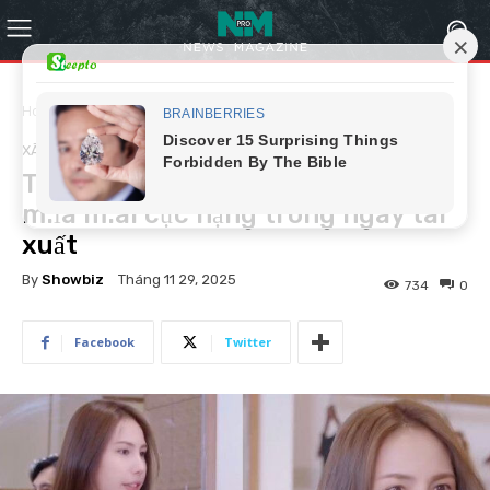
Home
Xã hội
XÃ HỘI
Thủy Tiên bị 1 nhân vật quyền lực
m:ỉa m:ai cực nặng trong ngày tái
xuất
By
Showbiz
Tháng 11 29, 2025
734
0
Facebook
Twitter