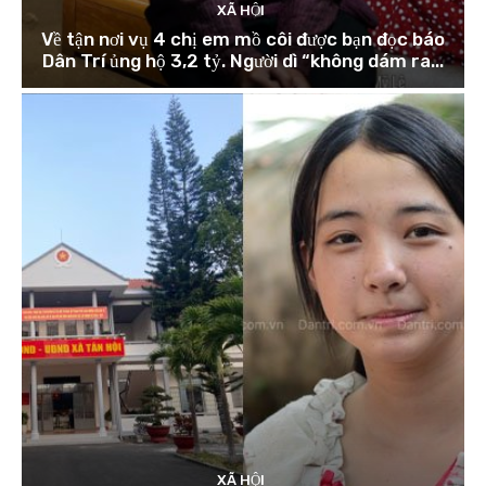
XÃ HỘI
Về tận nơi vụ 4 chị em mồ côi được bạn đọc báo
Dân Trí ủng hộ 3,2 tỷ. Người dì “không dám ra...
XÃ HỘI