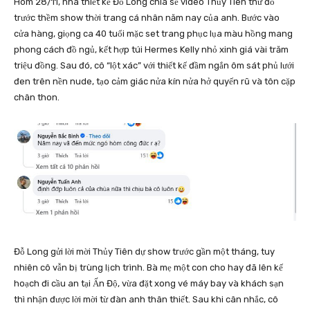
Hôm 28/11, nhà thiết kế Đỗ Long chia sẻ video Thủy Tiên thử đồ
trước thềm show thời trang cá nhân năm nay của anh. Bước vào
cửa hàng, giọng ca 40 tuổi mặc set trang phục lụa màu hồng mang
phong cách đồ ngủ, kết hợp túi Hermes Kelly nhỏ xinh giá vài trăm
triệu đồng. Sau đó, cô “lột xác” với thiết kế đầm ngắn ôm sát phủ lưới
đen trên nền nude, tạo cảm giác nửa kín nửa hở quyến rũ và tôn cặp
chân thon.
Đỗ Long gửi lời mời Thủy Tiên dự show trước gần một tháng, tuy
nhiên cô vẫn bị trùng lịch trình. Bà mẹ một con cho hay đã lên kế
hoạch đi cầu an tại Ấn Độ, vừa đặt xong vé máy bay và khách sạn
thì nhận được lời mời từ đàn anh thân thiết. Sau khi cân nhắc, cô