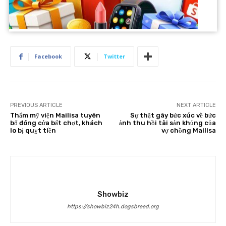
Facebook
Twitter
PREVIOUS ARTICLE
NEXT ARTICLE
Thẩm mỹ viện Mailisa tuyên
Sự thật gây bức xúc về bức
bố đóng cửa bất chợt, khách
ảnh thu hồi tài sản khủng của
lo bị quỵt tiền
vợ chồng Mailisa
Showbiz
https://showbiz24h.dogsbreed.org