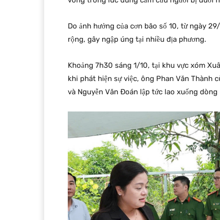
vong trong lúc dũng cảm cứu người bị đuối n
Do ảnh hưởng của cơn bão số 10, từ ngày 29/9
rộng, gây ngập úng tại nhiều địa phương.
Khoảng 7h30 sáng 1/10, tại khu vực xóm Xuâ
khi phát hiện sự việc, ông Phan Văn Thành 
và Nguyễn Văn Đoán lập tức lao xuống dòng 