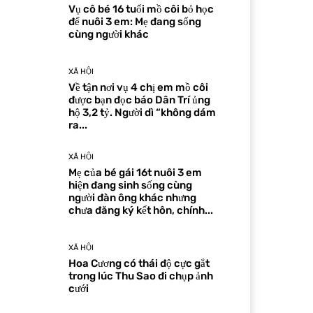
Vụ cô bé 16 tuổi mồ côi bỏ học
để nuôi 3 em: Mẹ đang sống
cùng người khác
XÃ HỘI
Về tận nơi vụ 4 chị em mồ côi
được bạn đọc báo Dân Trí ủng
hộ 3,2 tỷ. Người dì “không dám
ra...
XÃ HỘI
Mẹ của bé gái 16t nuôi 3 em
hiện đang sinh sống cùng
người đàn ông khác nhưng
chưa đăng ký kết hôn, chính...
XÃ HỘI
Hoa Cương có thái độ cực gắt
trong lúc Thu Sao đi chụp ảnh
cưới