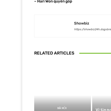
– Hari Won quyên góp
Showbiz
https://showbiz24h.dogsbre
RELATED ARTICLES
XÃ HỘI
Về tận n