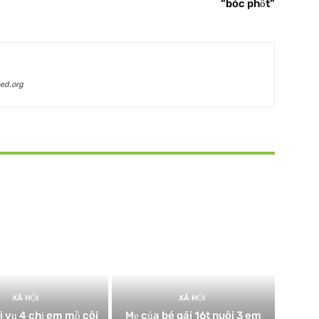
“bóc phốt”
ed.org
XÃ HỘI
XÃ HỘI
ơi vụ 4 chị em mồ côi
Mẹ của bé gái 16t nuôi 3 em