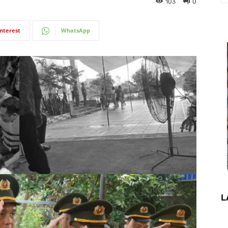
103
0
interest
WhatsApp
L