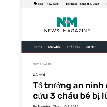
C
32.1
New York
Thứ Năm, Tháng 8 6, 2026
Home
Showbiz
Thể Thao
Xã Hội
Home
Xã hội
XÃ HỘI
Tổ trưởng an ninh 
cứu 3 cháu bé bị l
By
Showbiz
Tháng 10 2, 2025