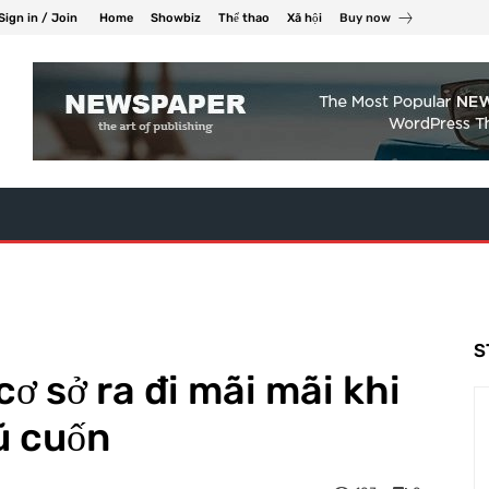
Sign in / Join
Home
Showbiz
Thể thao
Xã hội
Buy now
S
cơ sở ra đi mãi mãi khi
ũ cuốn