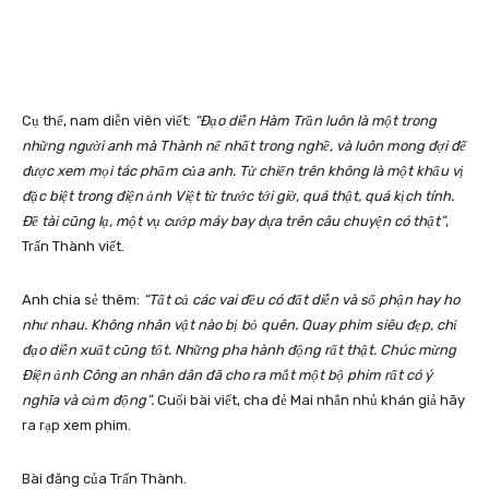
Cụ thể, nam diễn viên viết:
“Đạo diễn Hàm Trần luôn là một trong
những người anh mà Thành nể nhất trong nghề, và luôn mong đợi để
được xem mọi tác phẩm của anh. Tử chiến trên không là một khẩu vị
đặc biệt trong điện ảnh Việt từ trước tới giờ, quá thật, quá kịch tính.
Đề tài cũng lạ, một vụ cướp máy bay dựa trên câu chuyện có thật”
,
Trấn Thành viết.
Anh chia sẻ thêm:
“Tất cả các vai đều có đất diễn và số phận hay ho
như nhau. Không nhân vật nào bị bỏ quên. Quay phim siêu đẹp, chỉ
đạo diễn xuất cũng tốt. Những pha hành động rất thật. Chúc mừng
Điện ảnh Công an nhân dân đã cho ra mắt một bộ phim rất có ý
nghĩa và cảm động”.
Cuối bài viết, cha đẻ Mai nhắn nhủ khán giả hãy
ra rạp xem phim.
Bài đăng của Trấn Thành.