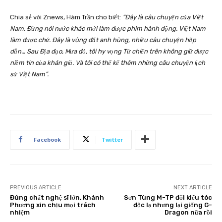
Chia sẻ với Znews, Hàm Trần cho biết:
“Đây là câu chuyện của Việt
Nam. Đừng nói nước khác mới làm được phim hành động. Việt Nam
làm được chứ. Đây là vùng đất anh hùng, nhiều câu chuyện hấp
dẫn… Sau Địa đạo, Mưa đỏ, tôi hy vọng Tử chiến trên không giữ được
niềm tin của khán giả. Và tôi có thể kể thêm những câu chuyện lịch
sử Việt Nam”.
Facebook
Twitter
PREVIOUS ARTICLE
NEXT ARTICLE
Đúng chất nghệ sĩ lớn, Khánh
Sơn Tùng M-TP đổi kiểu tóc
Phương xin chịu mọi trách
độc lạ nhưng lại giống G-
nhiệm
Dragon nữa rồi