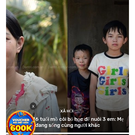
x
XÃ HỘI
Vụ cô bé 16 tuổi mồ côi bỏ học để nuôi 3 em: Mẹ
đang sống cùng người khác