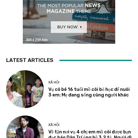
LATEST ARTICLES
XÃ HỘI
Vụ cô bé 16 tuổi mồ côi bỏ học để nuôi
3 em: Mẹ đang sống cùng người khác
XÃ HỘI
Về tận nơi vụ 4 chị em mồ côi được bạn
đọc báo Dân Trí ủng hộ 3,2 tỷ. Người dì