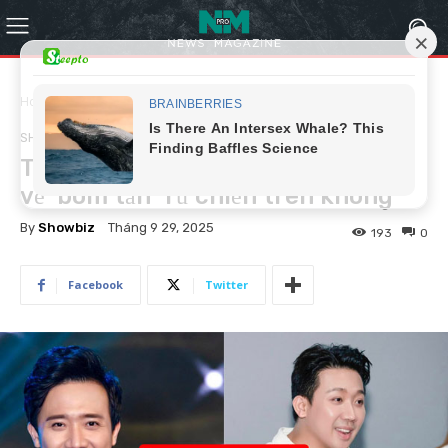
Home
Showbiz
SHOWBIZ
Trấn Thành dùng hết vốn từ để nói
về ‘bom tấn’ Tử chiến trên không
By
Showbiz
Tháng 9 29, 2025
193
0
Facebook
Twitter