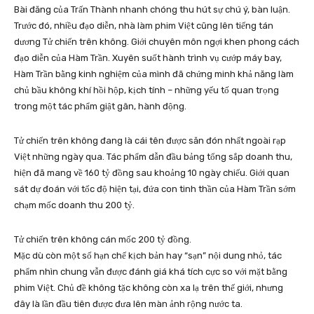
Bài đăng của Trấn Thành nhanh chóng thu hút sự chú ý, bàn luận.
Trước đó, nhiều đạo diễn, nhà làm phim Việt cũng lên tiếng tán
dương Tử chiến trên không. Giới chuyên môn ngợi khen phong cách
đạo diễn của Hàm Trần. Xuyên suốt hành trình vụ cướp máy bay,
Hàm Trần bằng kinh nghiệm của mình đã chứng minh khả năng làm
chủ bầu không khí hồi hộp, kịch tính – những yếu tố quan trọng
trong một tác phẩm giật gân, hành động.
Tử chiến trên không đang là cái tên được săn đón nhất ngoài rạp
Việt những ngày qua. Tác phẩm dẫn đầu bảng tổng sắp doanh thu,
hiện đã mang về
160 tỷ đồng
sau khoảng 10 ngày chiếu. Giới quan
sát dự đoán với tốc độ hiện tại, đứa con tinh thần của Hàm Trần sớm
chạm mốc doanh thu 200 tỷ.
Tử chiến trên không cán mốc 200 tỷ đồng.
Mặc dù còn một số hạn chế kịch bản hay “sạn” nội dung nhỏ, tác
phẩm nhìn chung vẫn được đánh giá khá tích cực so với mặt bằng
phim Việt. Chủ đề không tặc không còn xa lạ trên thế giới, nhưng
đây là lần đầu tiên được đưa lên màn ảnh rộng nước ta.