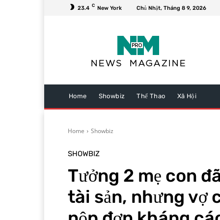
C
23.4
New York
Chủ Nhật, Tháng 8 9, 2026
Home
Showbiz
Thể Thao
Xã Hội
Home
Showbiz
SHOWBIZ
Tưởng 2 mẹ con đã
tài sản, nhưng vợ c
nộp đơn kháng cá