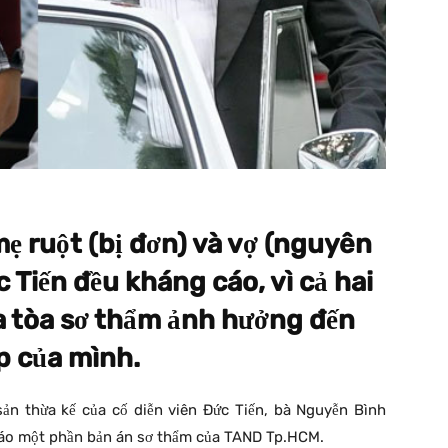
ẹ ruột (bị đơn) và vợ (nguyên
c Tiến đều kháng cáo, vì cả hai
a tòa sơ thẩm ảnh hưởng đến
p của mình.
sản thừa kế của cố diễn viên Đức Tiến, bà Nguyễn Bình
cáo một phần bản án sơ thẩm của TAND Tp.HCM.