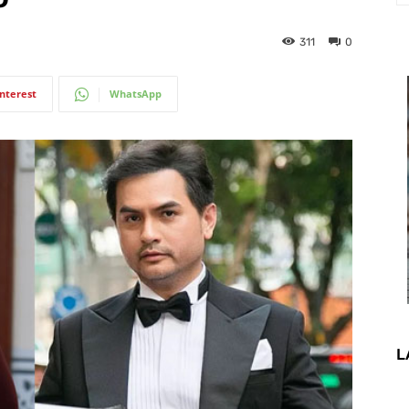
311
0
interest
WhatsApp
L