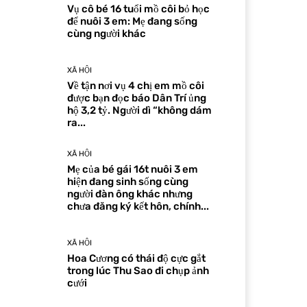
Vụ cô bé 16 tuổi mồ côi bỏ học
để nuôi 3 em: Mẹ đang sống
cùng người khác
XÃ HỘI
Về tận nơi vụ 4 chị em mồ côi
được bạn đọc báo Dân Trí ủng
hộ 3,2 tỷ. Người dì “không dám
ra...
XÃ HỘI
Mẹ của bé gái 16t nuôi 3 em
hiện đang sinh sống cùng
người đàn ông khác nhưng
chưa đăng ký kết hôn, chính...
XÃ HỘI
Hoa Cương có thái độ cực gắt
trong lúc Thu Sao đi chụp ảnh
cưới