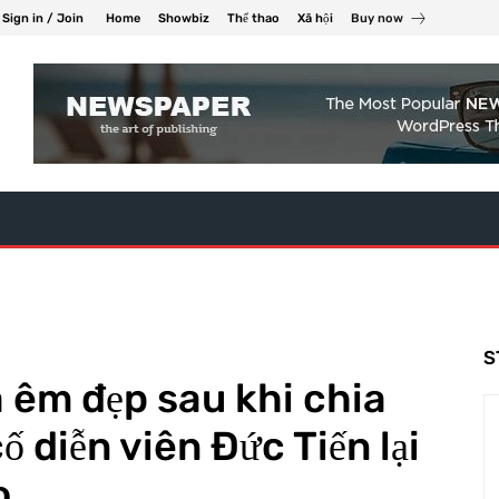
Sign in / Join
Home
Showbiz
Thể thao
Xã hội
Buy now
S
 êm đẹp sau khi chia
ố diễn viên Đức Tiến lại
o