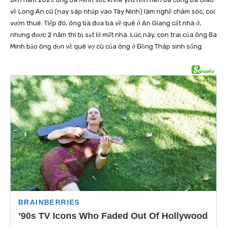
về Long An cũ (nay sáp nhập vào Tây Ninh) làm nghề chăm sóc, coi
vườn thuê. Tiếp đó, ông bà đưa bà về quê ở An Giang cất nhà ở,
nhưng được 2 năm thì bị sạt lở mất nhà. Lúc này, con trai của ông Ba
Minh bảo ông dọn về quê vợ cũ của ông ở Đồng Tháp sinh sống.