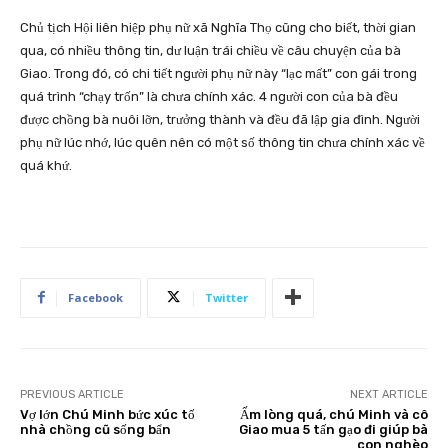
Chủ tịch Hội liên hiệp phụ nữ xã Nghĩa Thọ cũng cho biết, thời gian
qua, có nhiều thông tin, dư luận trái chiều về câu chuyện của bà
Giao. Trong đó, có chi tiết người phụ nữ này “lạc mất” con gái trong
quá trình “chạy trốn” là chưa chính xác. 4 người con của bà đều
được chồng bà nuôi lỡn, trưởng thành và đều đã lập gia đình. Người
phụ nữ lúc nhớ, lúc quên nên có một số thông tin chưa chính xác về
quá khứ.
Facebook
Twitter
PREVIOUS ARTICLE
NEXT ARTICLE
Vợ lớn Chú Minh bức xúc tố
Ấm lòng quá, chú Minh và cô
nhà chồng cũ sống bẩn
Giao mua 5 tấn gạo đi giúp bà
con nghèo