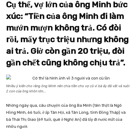
Cụ thể, vợ lớn của ông Minh bức
xúc: “Tiền của ông Minh đi làm
mướn mượn không trả. Có đòi
rồi, mấy trục triệu nhưng không
ai trả. Giờ còn gần 20 triệu, đòi
gần chết cũng không chịu trả”.
Nhiều ý kiến cho rằng ông Minh nên chia tiền cho vợ cũ vì bà ấy đã vất vả nuôi
2 con của ông khôn lớn…
Những ngày qua, câu chuyện của ông Ba Minh (tên thật là Ngô
Hồng Minh, 66 tuổi, ở ấp Tân Hội, xã Tân Long, tỉnh Đồng Tháp) và
bà Thái Thị Giao (69 tuổi, quê ở Nghệ An) đã lấy đi nước mắt của
nhiều người.