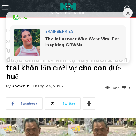
Home
Xã hội
XÃ HỘI
Vợ lớn của chú Minh xứng đáng
được chia 1 tỷ khi tự tay nuôi 2 con
trai khôn lớn cưới vợ cho con đuề
huề
By
Showbiz
Tháng 9 6, 2025
1367
0
Facebook
Twitter