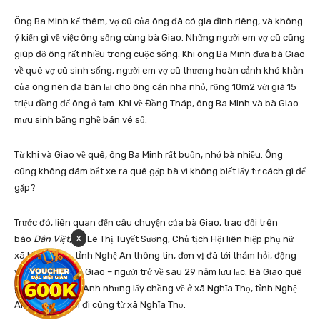
Ông Ba Minh kể thêm, vợ cũ của ông đã có gia đình riêng, và không
ý kiến gì về việc ông sống cùng bà Giao. Những người em vợ cũ cũng
giúp đỡ ông rất nhiều trong cuộc sống. Khi ông Ba Minh đưa bà Giao
về quê vợ cũ sinh sống, người em vợ cũ thương hoàn cảnh khó khăn
của ông nên đã bán lại cho ông căn nhà nhỏ, rộng 10m2 với giá 15
triệu đồng để ông ở tạm. Khi về Đồng Tháp, ông Ba Minh và bà Giao
mưu sinh bằng nghề bán vé số.
Từ khi và Giao về quê, ông Ba Minh rất buồn, nhớ bà nhiều. Ông
cũng không dám bắt xe ra quê gặp bà vì không biết lấy tư cách gì để
gặp?
Trước đó, liên quan đến câu chuyện của bà Giao, trao đổi trên
x
báo
Dân Việt
, bà Lê Thị Tuyết Sương, Chủ tịch Hội liên hiệp phụ nữ
xã Nghĩa Thọ, tỉnh Nghệ An thông tin, đơn vị đã tới thăm hỏi, động
viên bà Thái Thị Giao – người trở về sau 29 năm lưu lạc. Bà Giao quê
gốc ở xã Quỳnh Anh nhưng lấy chồng về ở xã Nghĩa Thọ, tỉnh Nghệ
An. Ngày bà rời đi cũng từ xã Nghĩa Thọ.