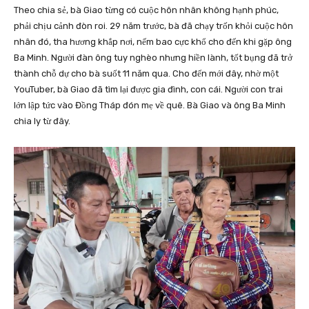
Theo chia sẻ, bà Giao từng có cuộc hôn nhân không hạnh phúc,
phải chịu cảnh đòn roi. 29 năm trước, bà đã chạy trốn khỏi cuộc hôn
nhân đó, tha hương khắp nơi, nếm bao cực khổ cho đến khi gặp ông
Ba Minh. Người đàn ông tuy nghèo nhưng hiền lành, tốt bụng đã trở
thành chỗ dự cho bà suốt 11 năm qua. Cho đến mới đây, nhờ một
YouTuber, bà Giao đã tìm lại được gia đình, con cái. Người con trai
lớn lập tức vào Đồng Tháp đón mẹ về quê. Bà Giao và ông Ba Minh
chia ly từ đây.