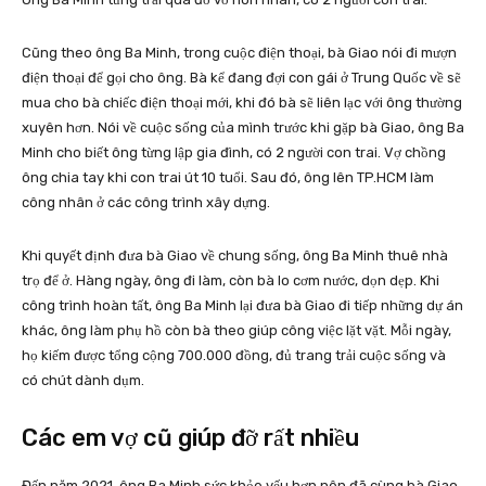
Cũng theo ông Ba Minh, trong cuộc điện thoại, bà Giao nói đi mượn
điện thoại để gọi cho ông. Bà kể đang đợi con gái ở Trung Quốc về sẽ
mua cho bà chiếc điện thoại mới, khi đó bà sẽ liên lạc với ông thường
xuyên hơn. Nói về cuộc sống của mình trước khi gặp bà Giao, ông Ba
Minh cho biết ông từng lập gia đình, có 2 người con trai. Vợ chồng
ông chia tay khi con trai út 10 tuổi. Sau đó, ông lên TP.HCM làm
công nhân ở các công trình xây dựng.
Khi quyết định đưa bà Giao về chung sống, ông Ba Minh thuê nhà
trọ để ở. Hàng ngày, ông đi làm, còn bà lo cơm nước, dọn dẹp. Khi
công trình hoàn tất, ông Ba Minh lại đưa bà Giao đi tiếp những dự án
khác, ông làm phụ hồ còn bà theo giúp công việc lặt vặt. Mỗi ngày,
họ kiếm được tổng cộng 700.000 đồng, đủ trang trải cuộc sống và
có chút dành dụm.
Các em vợ cũ giúp đỡ rất nhiều
Đến năm 2021, ông Ba Minh sức khỏe yếu hơn nên đã cùng bà Giao