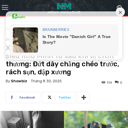
Home
Showbiz
SHOWBIZ
Xót xa với tình hình hiện tại của
siêu mẫu Minh Tú sau khi bị chấn
thương: Đứt dây chằng chéo trước,
rách sụn, dập xương
By
Showbiz
Tháng 8 30, 2025
114
0
Facebook
Twitter