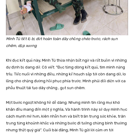
Minh Tú tiết lộ bị đứt hoàn toàn dây chằng chéo trước, rách sụn
chêm, dập xương
Khi đọc kết quả này, Minh Tú thừa nhận bất ngờ và rất buồn vì những
dự định bị dang dở. Cô viết: “Đọc từng dòng kết quả, tim mình nặng
trĩu. Tiếc nuối vì những điều, những kế hoạch sắp tới còn dang dở, lo
lắng cho chặng đường hồi phục phía trước. Mình phải đối diện với ca
phẫu thuật tái tạo dây chằng , gọt sụn chêm.
Một bước ngoặt không hề dễ dàng. Nhưng mình tin rằng mọi khó
khăn đều mang đến một ý nghĩa, Và hành trình này sẽ dạy mình học
cách mạnh mẽ hơn, kiên nhẫn hơn và biết trân trọng sức khỏe, trân
trọng từng khoảnh khắc và những bước đi tưởng chừng bình thường
nhưng thật quý giá”. Cuối bài đăng, Minh Tú gửi lời cảm ơn tới