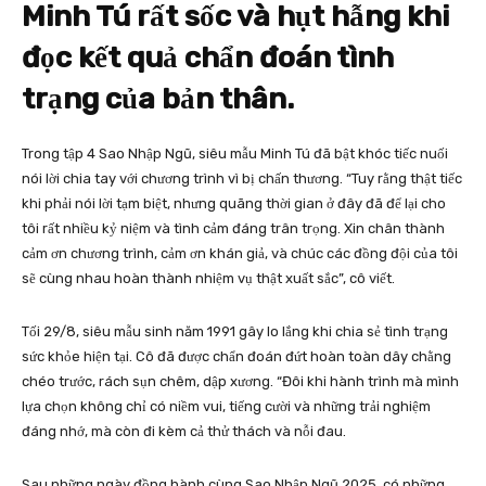
Minh Tú rất sốc và hụt hẫng khi
đọc kết quả chẩn đoán tình
trạng của bản thân.
Trong tập 4 Sao Nhập Ngũ, siêu mẫu Minh Tú đã bật khóc tiếc nuối
nói lời chia tay với chương trình vì bị chấn thương. “Tuy rằng thật tiếc
khi phải nói lời tạm biệt, nhưng quãng thời gian ở đây đã để lại cho
tôi rất nhiều kỷ niệm và tình cảm đáng trân trọng. Xin chân thành
cảm ơn chương trình, cảm ơn khán giả, và chúc các đồng đội của tôi
sẽ cùng nhau hoàn thành nhiệm vụ thật xuất sắc”, cô viết.
Tối 29/8, siêu mẫu sinh năm 1991 gây lo lắng khi chia sẻ tình trạng
sức khỏe hiện tại. Cô đã được chẩn đoán đứt hoàn toàn dây chằng
chéo trước, rách sụn chêm, dập xương. “Đôi khi hành trình mà mình
lựa chọn không chỉ có niềm vui, tiếng cười và những trải nghiệm
đáng nhớ, mà còn đi kèm cả thử thách và nỗi đau.
Sau những ngày đồng hành cùng Sao Nhập Ngũ 2025, có những