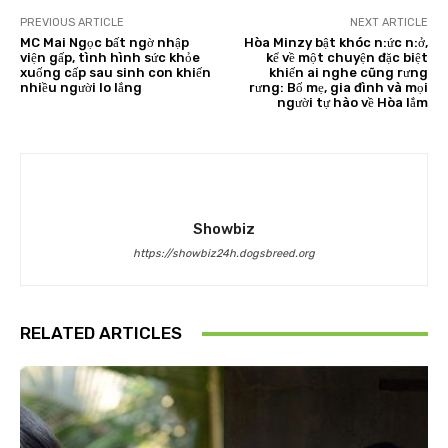
PREVIOUS ARTICLE
NEXT ARTICLE
MC Mai Ngọc bất ngờ nhập
Hòa Minzy bật khóc n:ức n:ở,
viện gấp, tình hình sức khỏe
kể về một chuyện đặc biệt
xuống cấp sau sinh con khiến
khiến ai nghe cũng rưng
nhiều người lo lắng
rưng: Bố mẹ, gia đình và mọi
người tự hào về Hòa lắm
Showbiz
https://showbiz24h.dogsbreed.org
RELATED ARTICLES